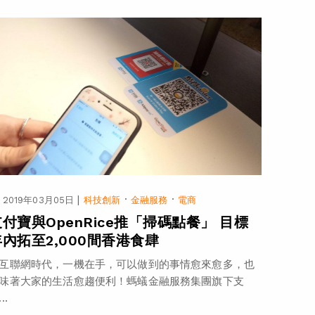
|
·
·
2019年03月05日
科技創新
金融服務
電商
支付寶與OpenRice推「掃碼點餐」 目標
年內拓至2,000間香港食肆
互聯網時代，一機在手，可以做到的事情愈來愈多，也
味著大家的生活愈趨便利！螞蟻金融服務集團旗下支
..