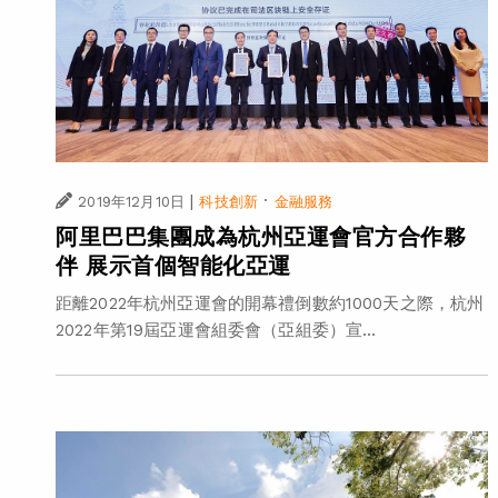
|
·
2019年12月10日
科技創新
金融服務
阿里巴巴集團成為杭州亞運會官方合作夥
伴 展示首個智能化亞運
距離2022年杭州亞運會的開幕禮倒數約1000天之際，杭州
2022年第19屆亞運會組委會（亞組委）宣...