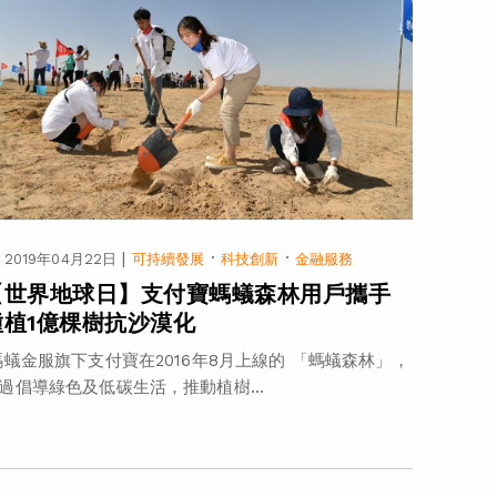
|
·
·
2019年04月22日
可持續發展
科技創新
金融服務
【世界地球日】支付寶螞蟻森林用戶攜手
種植1億棵樹抗沙漠化
蟻金服旗下支付寶在2016年8月上線的 「螞蟻森林」，
過倡導綠色及低碳生活，推動植樹...