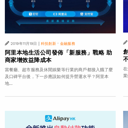
|
·
2019年11月19日
科技創新
金融服務
阿里本地生活公司發佈「新服務」戰略 助
商家增效益降成本
在
當餐廳、超市服務及休閒娛樂等行業的商戶都接入餓了麼
業
及口碑平台後，下一步應該如何提升營運水平？阿里本
地...