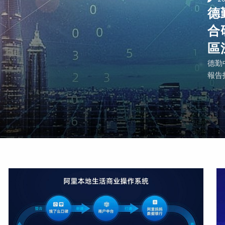
德
合
區
德勤
報告