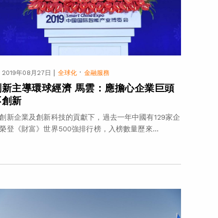
|
·
2019年08月27日
全球化
金融服務
創新主導環球經濟 馬雲：應擔心企業巨頭
不創新
創新企業及創新科技的貢獻下，過去一年中國有129家企
榮登《財富》世界500強排行榜，入榜數量歷來...