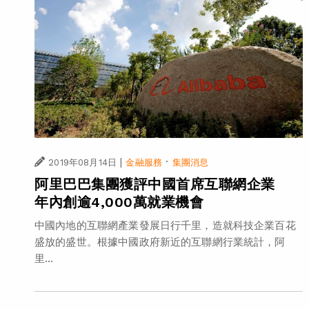
|
·
2019年08月14日
金融服務
集團消息
阿里巴巴集團獲評中國首席互聯網企業
年內創逾4,000萬就業機會
中國內地的互聯網產業發展日行千里，造就科技企業百花
盛放的盛世。根據中國政府新近的互聯網行業統計，阿
里...