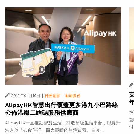
|
·
2019年04月16日
科技創新
金融服務
AlipayHK智慧出行覆蓋更多港九小巴路線
公佈港鐵二維碼服務供應商
在
意
AlipayHK一直推動智慧生活，打造超級生活平台，以提升
付.
港人於「衣食住行」四大範疇的生活質素。自今...