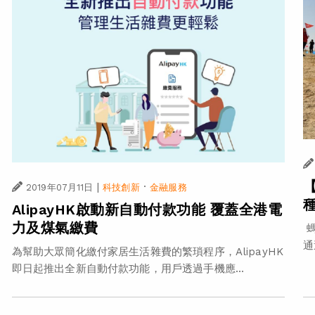
|
·
2019年07月11日
科技創新
金融服務
AlipayHK啟動新自動付款功能 覆蓋全港電
力及煤氣繳費
螞
通
為幫助大眾簡化繳付家居生活雜費的繁瑣程序，AlipayHK
即日起推出全新自動付款功能，用戶透過手機應...