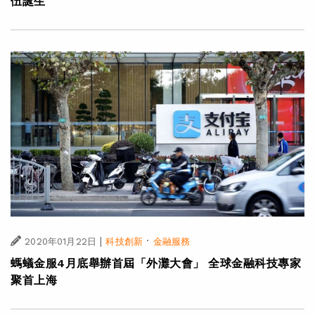
伍誕生
|
·
2020年01月22日
科技創新
金融服務
螞蟻金服4月底舉辦首屆「外灘大會」 全球金融科技專家
聚首上海