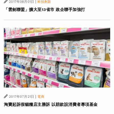
|
2017年08月01日
科技創新
「雲劍聯盟」擴大至13省市 政企聯手加強打
|
2017年07月21日
電商
淘寶起訴假貓糧店主勝訴 以賠款設消費者專項基金