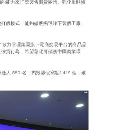
術的能力來打擊製售假貨團體、強化重點領
。
動打假模式，能夠徹底搗毀線下製假工廠，
除了致力管理集團旗下電商交易平台的商品品
售假貨行為，希望藉此可保護中國商業環
人 880 名；搗毀涉假窩點1,419 個；破