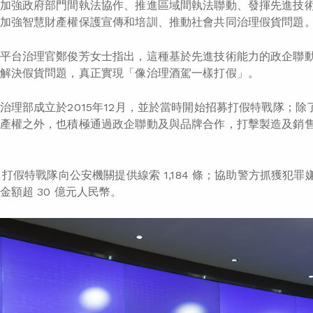
加強政府部門間執法協作、推進區域間執法聯動、發揮先進技
加強智慧財產權保護宣傳和培訓、推動社會共同治理假貨問題
平台治理官鄭俊芳女士指出，這種基於先進技術能力的政企聯
解決假貨問題，真正實現「像治理酒駕一樣打假」。
治理部成立於2015年12月，並於當時開始招募打假特戰隊；
產權之外，也積極通過政企聯動及與品牌合作，打擊製造及銷
，打假特戰隊向公安機關提供線索 1,184 條；協助警方抓獲犯罪嫌疑
金額超 30 億元人民幣。