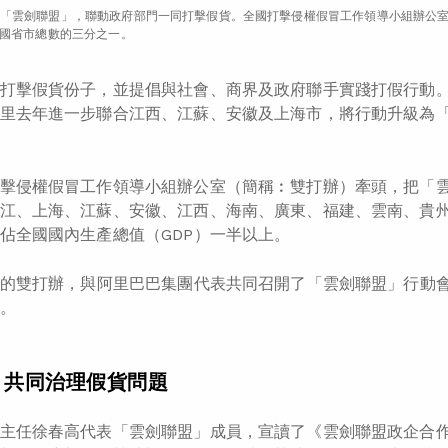
「雲劍聯盟」，聯動政府部門一同打擊假貨。全國打擊侵權假冒工作領導小組辦公室
全國省市總數的三分之一。
打擊假貨份子，並提倡與社會、商界及政府聯手實踐打假行動。
里去年進一步聯合江西、江蘇、安徽及上海市，將行動升級為
擊侵權假冒工作領導小組辦公室（簡稱︰雙打辦）牽頭，把「雲
江、上海、江蘇、安徽、江西、海南、廣東、福建、雲南、貴
佔全國國內生產總值（GDP）一半以上。
市的雙打辦，與阿里巴巴集團代表共同召開了「雲劍聯盟」行動
。
 共同治理假貨問題
主任徐春高代表「雲劍聯盟」成員，宣讀了《雲劍聯盟政企合