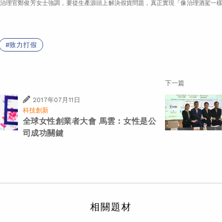
治理官鄭俊芳女士強調，要從生產源頭上解決假貨問題，真正實現「像治理酒駕一
致力打假
下一篇
2017年07月11日
科技創新
全球女性創業者大會 馬雲︰女性是公
司成功關鍵
相關題材