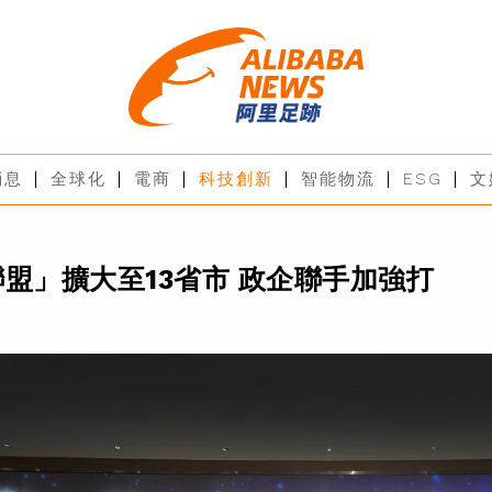
消息
全球化
電商
科技創新
智能物流
ESG
文
盟」擴大至13省市 政企聯手加強打