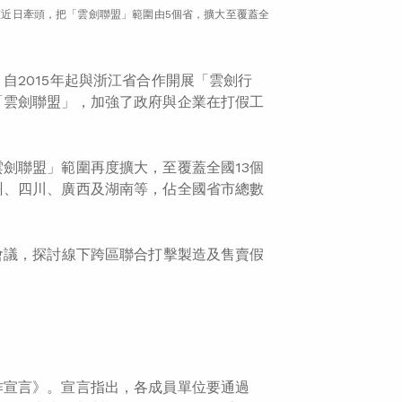
近日牽頭，把「雲劍聯盟」範圍由5個省，擴大至覆蓋全
自2015年起與浙江省合作開展「雲劍行
「雲劍聯盟」，加強了政府與企業在打假工
劍聯盟」範圍再度擴大，至覆蓋全國13個
州、四川、廣西及湖南等，佔全國省市總數
會議，探討線下跨區聯合打擊製造及售賣假
作宣言》。宣言指出，各成員單位要通過