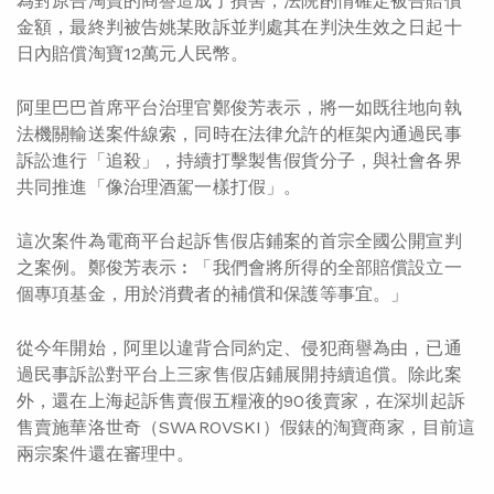
為對原告淘寶的商譽造成了損害，法院酌情確定被告賠償
金額，最終判被告姚某敗訴並判處其在判決生效之日起十
日內賠償淘寶12萬元人民幣。
阿里巴巴首席平台治理官鄭俊芳表示，將一如既往地向執
法機關輸送案件線索，同時在法律允許的框架內通過民事
訴訟進行「追殺」，持續打擊製售假貨分子，與社會各界
共同推進「像治理酒駕一樣打假」。
這次案件為電商平台起訴售假店鋪案的首宗全國公開宣判
之案例。鄭俊芳表示︰「我們會將所得的全部賠償設立一
個專項基金，用於消費者的補償和保護等事宜。」
從今年開始，阿里以違背合同約定、侵犯商譽為由，已通
過民事訴訟對平台上三家售假店鋪展開持續追償。除此案
外，還在上海起訴售賣假五糧液的90後賣家，在深圳起訴
售賣施華洛世奇（SWAROVSKI）假錶的淘寶商家，目前這
兩宗案件還在審理中。