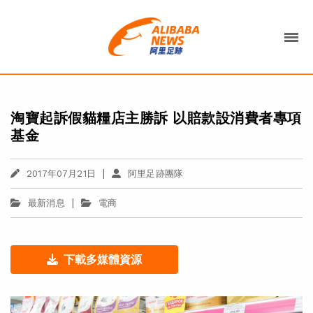
淘寶起訴假貓糧店主勝訴 以賠款設消費者專項
基金
|
2017年07月21日
阿里足跡團隊
|
最新消息
電商
下載多媒體資源