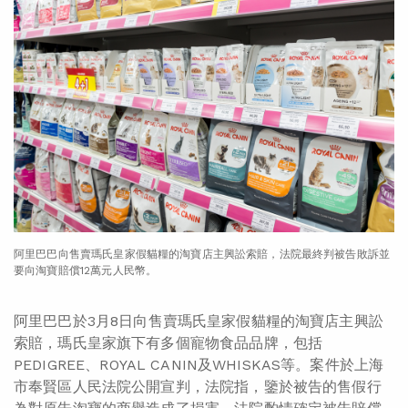
阿里巴巴向售賣瑪氏皇家假貓糧的淘寶店主興訟索賠，法院最終判被告敗訴並
要向淘寶賠償12萬元人民幣。
阿里巴巴於3月8日向售賣瑪氏皇家假貓糧的淘寶店主興訟
索賠，瑪氏皇家旗下有多個寵物食品品牌，包括
PEDIGREE、ROYAL CANIN及WHISKAS等。案件於上海
市奉賢區人民法院公開宣判，法院指，鑒於被告的售假行