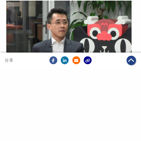
分享
2017年07月27日
電商
【專訪】天貓電器美家印井 解構家電銷售新形勢
關於我們
聯絡我們
私隱政策
免責聲明
網頁地圖
阿里巴巴集團網站
Copyright Notice @
2026 Alibaba Group Holding Limited and/or