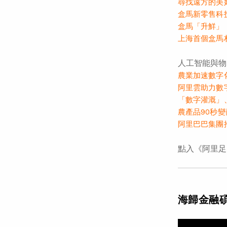
尋找遠方的美
盒馬新零售科
盒馬「升鮮」
上海首個盒馬
人工智能與物
農業加速數字
阿里雲助力數
「數字灌溉」
農產品90秒
阿里巴巴集團
點入《阿里足
海歸金融