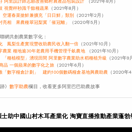
（2021年8月）
好 阿里設計師志願改善鄉村農產品包裝設計
（2021年8月）
技 視覺秤秒識千餘種蔬果
（2021年2月）
 空運春菜搶鮮兼擴充「日日鮮」類別
（2020年5月）
村亮相 果農種翠冠梨冀「催冠離」
聯網共創農業數字化：
（2021年10月）
化 鳳梨生產實現豐收助農民收入翻一倍
（2021年10月）
字農業 種地逾30年老農用手機管理千畝農地
（2021年9
、「種植模型」湧現田間 阿里數字農業助水稻種植升級
（2021年6月）
變商品 一個蘋果的數字化之旅
（2020年
推「數字糧倉計劃」 建約100個數碼糧倉基地興農助農
跡》
數字助農
欄目，收看更多阿里巴巴助農故事
碩士助中國山村木耳產業化 淘寶直播推動產業蓬勃