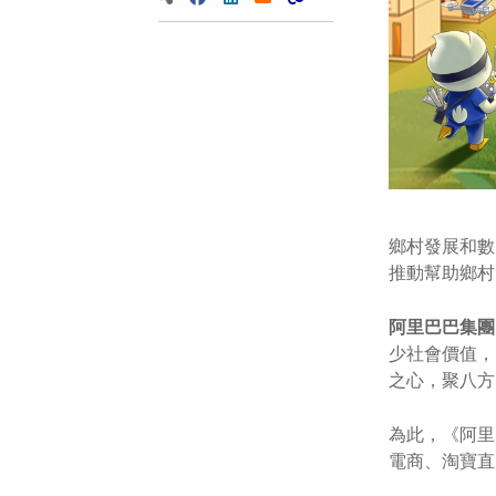
鄉村發展和數
推動幫助鄉村
阿里巴巴集團
少社會價值，
之心，聚八方
為此，《阿里
電商、淘寶直