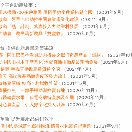
全平台助農故事：
（2021年9月）
玉米帶動700多戶農民 借阿里數字農業拓銷全國
（2021年9月）
啟動 阿里巴巴助推中國農業產業化建設
（2021年5月）
啟動「熱土計劃」紮實投入力助鄉村發展
（2020年9月）
節助農 農民藉新農具「雙豐收」
台 提供創新農業銷售渠道：
（2021年1
鄉 阿里巴巴特派員助力板栗之鄉打造農產品「爆款」
（2021年9月）
助中國山村木耳產業化 淘寶直播推動產業蓬勃發展
（2021年7月）
的逆襲 手機直播助烏雞貨通全國
（2021年5月）
春天 高端農產品商家疫下發力線上
（2021年5月）
養蜂棄厚職 點亮全村增收希望
（2020年11月）
直播打魚 一部手機助湖鮮賣各地
（2020年11月）
行醫轉賣水果 藉電商助特產觸及全國
（2020年6月）
特色農產品 引入數字化授人以漁
革新 提升農產品供銷效率：
（2021年9月）
0多個中國縣域落地鄉村物流 將農村包裹送得更遠