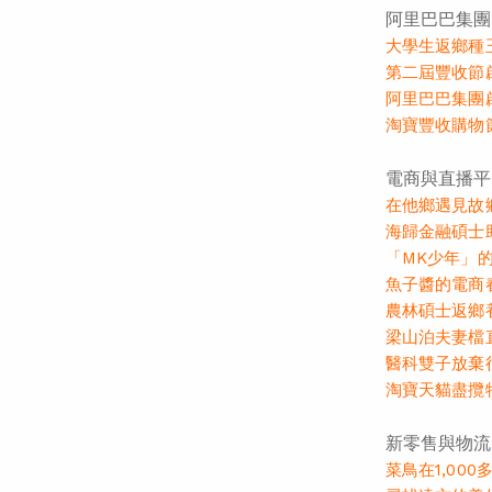
阿里巴巴集團
大學生返鄉種
第二屆豐收節
阿里巴巴集團
淘寶豐收購物
電商與直播平
在他鄉遇見故
海歸金融碩士
「MK少年」
魚子醬的電商
農林碩士返鄉
梁山泊夫妻檔
醫科雙子放棄
淘寶天貓盡攬
新零售與物流
菜鳥在1,00