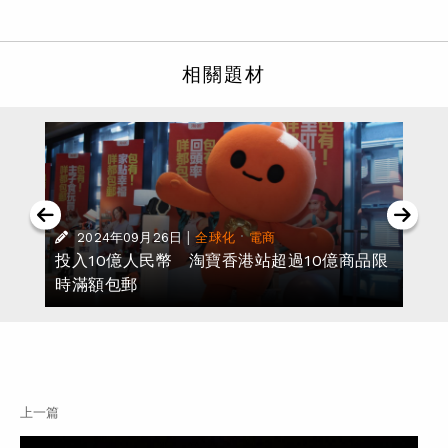
相關題材
|
·
2024年09月26日
全球化
電商
投入10億人民幣 淘寶香港站超過10億商品限
時滿額包郵
上一篇