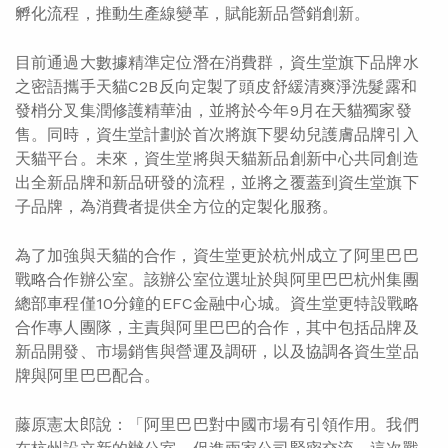
孵化流程，推動生產線變革，賦能新品營銷創新。
目前通過大數據精準定位潛在消費群，資生堂旗下品牌水
之密語攜手天貓C2B反向定製了頭皮舒緩清爽淨洗髮露和
發梢分叉集潤修護精華油，並將於今年9月在天貓獨家發
售。同時，資生堂計劃於首次將旗下嬰幼兒護膚品牌引入
天貓平台。未來，資生堂將與天貓新品創新中心共同創造
出全新品牌和新品研發的流程，並將之覆蓋到資生堂旗下
子品牌，為消費者提供全方位的定製化服務。
為了加強與天貓的合作，資生堂更於杭州成立了阿里巴巴
戰略合作辦公室。該辦公室位選址於與阿里巴巴杭州集團
總部車程僅10分鐘的EFC金融中心城。資生堂更特設戰略
合作專人團隊，主責與阿里巴巴的合作，其中包括品牌及
新品開發、市場銷售與營運及調研，以及協調各資生堂品
牌與阿里巴巴配合。
藤原憲太郎說：「阿里巴巴對中國市場有引領作用。我們