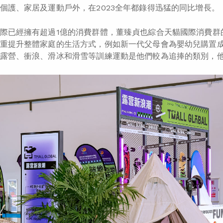
個護、家居及運動戶外，在2023全年都錄得迅猛的同比增長。
際已經擁有超過1億的消費群體，董臻貞也綜合天貓國際消費群
重提升整體家庭的生活方式，例如新一代父母會為嬰幼兒購置成
露營、衝浪、滑冰和滑雪等訓練運動是他們較為追捧的類別，