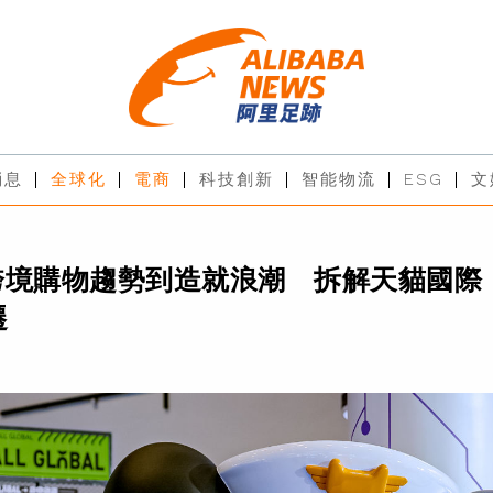
消息
全球化
電商
科技創新
智能物流
ESG
文
跨境購物趨勢到造就浪潮 拆解天貓國際
遷