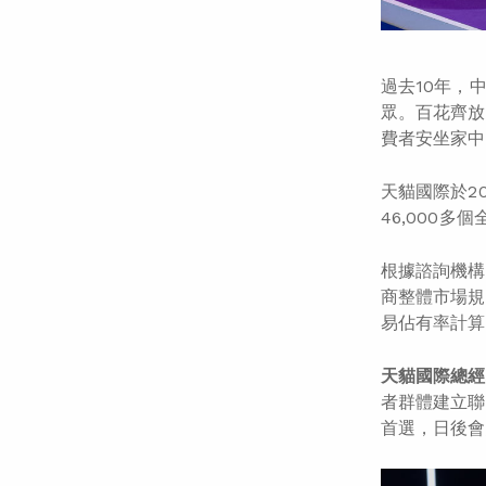
過去10年，
眾。百花齊放
費者安坐家中
天貓國際於2
46,000多
根據諮詢機構
商整體市場規
易佔有率計算
天貓國際總經
者群體建立聯
首選，日後會