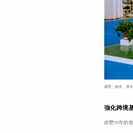
露營、衝浪、滑冰
強化跨境
經歷10年的