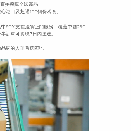
地直接採購全球新品。
核心港口及超過100個保稅倉。
80%支援送貨上門服務，覆蓋中國260
半訂單可實現7日內送達。
新品牌的入華首選陣地。