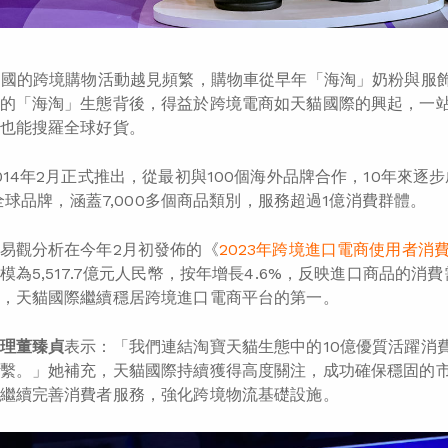
中國的跨境購物活動越見頻繁，購物車從早年「海淘」奶粉與服
的「海淘」生態背後，得益於跨境電商如天貓國際的興起，一
也能搜羅全球好貨。
014年2月正式推出，從最初與100個海外品牌合作，10年來逐
個全球品牌，涵蓋7,000多個商品類別，服務超過1億消費群體。
易觀分析在今年2月初發佈的《
2023年跨境進口電商使用者消
模為5,517.7億元人民幣，按年增長4.6%，反映進口商品的消
，天貓國際繼續穩居跨境進口電商平台的第一。
理董臻貞
表示：「我們連結淘寶天貓生態中的10億優質活躍消
繫。」她補充，天貓國際持續獲得高度關注，成功確保穩固的
繼續完善消費者服務，強化跨境物流基礎設施。