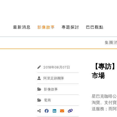
最新消息
影像故事
專題探討
巴巴觀點
集團
【專訪
2018年08月07日
市場
阿里足跡團隊
影像故事
星巴克咖啡公
電商
淘寶、支付寶
送服務；而阿