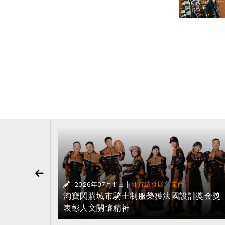
|
·
2026年07月11日
可持續發展
電商
、外賣與出
淘寶閃購城市騎士制服榮獲法國設計獎金
表彰人文關懷精神