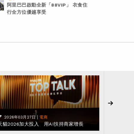
阿里巴巴啟動全新「88VIP」 衣食住
行全方位優越享受
|
2026年03月27日
電商
2025年
天貓2026加大投入 用AI扶持商家增長
2025雙