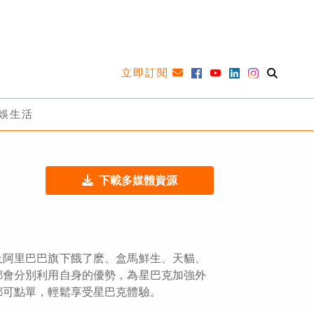
立即訂閱
娛生活
下載多媒體資源
及阿里巴巴旗下餓了麽、盒馬鮮生、天貓、
都會分別利用自身的優勢，為星巴克加強外
都可點單，輕鬆享受星巴克體驗。