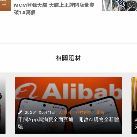
MCM登錄天貓 天貓上正牌開店量突
破1.5萬個
相關題材
|
·
·
2026年05月11日
AI應用
科技創新
電商
獎
千問App與淘寶全面互通 開啟AI購物全新體
驗