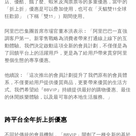
店、優酷、餓了麼、蝦米及淘票票等的多重優惠，當中的
「折上折」優惠是可以疊加使用，也可在「天貓雙11全球
狂歡節」（下稱「雙11」）期間使用。
阿里巴巴集團首席市場官董本洪表示︰「阿里巴巴一直強
調客戶第一。新零售戰略為消費者帶來打通線上線下的互
動體驗。我們決定啟動這項全新的會員計劃，不僅僅是為
了回饋平台上的活躍用戶，更是為了給用戶帶來貫穿阿里
整個生態的專享優惠。
他續說︰「這次推出的會員計劃提升了我們原有的會員體
系，不僅要給用戶提供優質商品，更要帶來優質的生活方
式。我們希望給『88VIP』持續提供最好的購物優惠、最佳
的休閒娛樂體驗，以及最可靠的本地生活服務。」
跨平台全年折上折優惠
不同於傳統的會員機制，「88VIP」開創了一種全新的基於