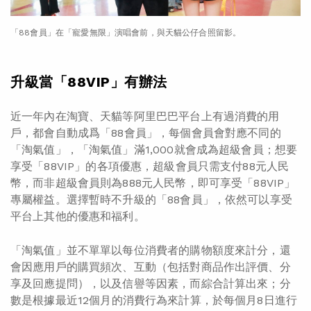
「88會員」在「寵愛無限」演唱會前，與天貓公仔合照留影。
升級當「88VIP」有辦法
近一年內在淘寶、天貓等阿里巴巴平台上有過消費的用
戶，都會自動成爲「88會員」，每個會員會對應不同的
「淘氣值」，「淘氣值」滿1,000就會成為超級會員；想要
享受「88VIP」的各項優惠，超級會員只需支付88元人民
幣，而非超級會員則為888元人民幣，即可享受「88VIP」
專屬權益。選擇暫時不升級的「88會員」，依然可以享受
平台上其他的優惠和福利。
「淘氣值」並不單單以每位消費者的購物額度來計分，還
會因應用戶的購買頻次、互動（包括對商品作出評價、分
享及回應提問），以及信譽等因素，而綜合計算出來；分
數是根據最近12個月的消費行為來計算，於每個月8日進行