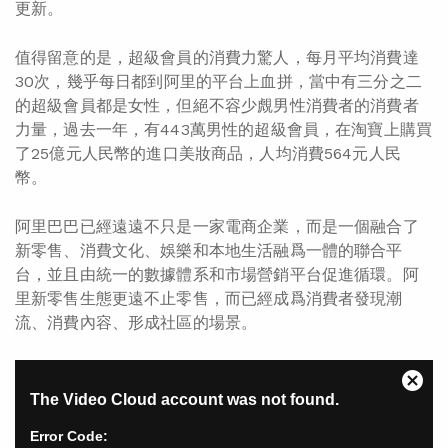
更新。
值得留意的是，超級會員的消費力驚人，每月平均消費達
30次，幾乎每日都到阿里的平台上血拼，當中有三分之二
的超級會員都是女性，但絕不容少覤男性消費者的消費者
力量，過去一年，有443萬男性的超級會員，在淘寶上購買
了25億元人民幣的進口美妝商品，人均消費564元人民
幣。
阿里巴巴已經遠遠不只是一家電商企業，而是一個融合了
新零售、消費文化、娛樂和本地生活融爲一體的聯合平
台，並且由統一的數據體系和市場營銷平台促進循環。阿
里新零售生態更遠不止零售，而已經成爲消費者發現潮
流、消費內容、形成社區的場景。