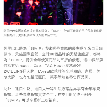
阿里巴巴集團首席市場官董本洪指，「88VIP」計劃不僅要給用戶帶來提供優
質的商品，更要提供帶來優質的生活方式。
阿里巴巴將為「88VIP」帶來哪些實際的優惠呢？來自天貓
超市、天貓國際直營、全球88個品牌的天貓旗艦店，都將
為「88VIP」提供全年優質商品九五折的優惠。這88個品牌
包括有Versace、Gap、TAG Heuer泰格豪雅、
ZWILLING孖人牌、L’oreal歐萊雅等全球服飾、家居、美
妝大牌，也有包括屈臣氏、萬寧等知名零售商品牌。
此外，進口牛奶、進口大米等生活必需品亦享有全年專屬
折扣。這些專享折扣貫穿全年，在雙11期間也不例外，
「88VIP」可以享受折上折福利。