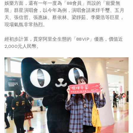
娛樂方面，還有一年一度為「88會員」而設的「寵愛無
限」群星演唱會，以今年為例，演唱會請來烊千璽、五月
天、張信哲、張惠妹、蔡依林、梁靜茹、李榮浩等巨星，
現場氣氛非常熱烈。
經初步計算，貫穿阿里全生態的「88VIP」優惠，價值近
2,000元人民幣。