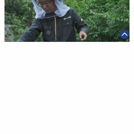
2021年05月19日
|
可持續發展
·
文娛生活
農林碩士返鄉養蜂棄厚職 點亮全村增收希望
第一頁
上一頁
11
12
13
14
15
16
17
下一頁
最末頁
關於我們
聯絡我們
私隱政策
免責聲明
網頁地圖