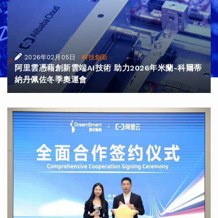
|
2026年02月05日
科技創新
阿里雲憑藉創新雲端AI技術 助力2026年米蘭-科爾蒂
納丹佩佐冬季奧運會