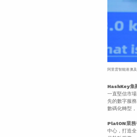
阿里雲智能港澳及
HashKey
一直堅信市場
先的數字服務
數碼化轉型，
PlatON
中心，打造全