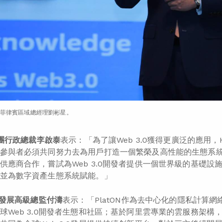
菲律賓區域總經理劉彬星。
集團行政總裁李啟泰
表示：「為了讓Web 3.0獲得更廣泛的應用，
參與者必須共同努力去為用戶打造一個繁榮及高性能的生態系統。
供應商合作，嘗試為Web 3.0開發者提供一個世界級的基礎
並為數字資產生態系統賦能。」
業務發展高級總監付濤
表示：「PlatON作為去中心化的隱私計算網
球Web 3.0開發者生態和社區；基於阿里雲專業的雲服務架