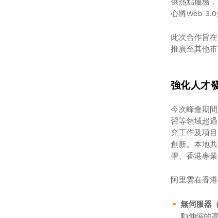
供熱點服務，
心將Web 
此次合作旨在
推廣至其他市
強化人才
今次峰會期間
習等領域超過
究工作及項目
創新。本地共
學、香港專業進修
阿里雲在香港
無伺服器
動伸缩的