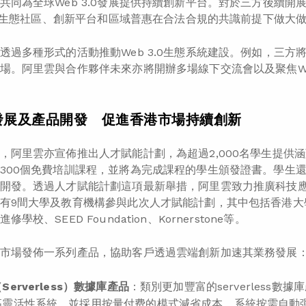
共同為全球Web 3.0發展提供持續創新平台。對於三方後續
3.0生態社區、創新平台和區域普惠在合法合規的共識前提下做大
透過多種形式的活動推動Web 3.0生態系統建設。例如，三方將
場。阿里雲與合作夥伴未來亦將開辦多場線下交流會以及聚焦Web
發展及產品開發 促進香港市場持續創新
，阿里雲亦宣佈推出人才賦能計劃，為超過2,000名學生提供
300個免費培訓課程，並將為完成課程的學生頒發證書。學生
開發。透過人才賦能計劃這項最新舉措，阿里雲致力推廣科技
有9間大學及教育機構參與此次人才賦能計劃，其中包括香港大
學校、SEED Foundation、Kornerstone等。
市場發佈一系列產品，協助客戶透過雲端創新加速其業務發展
（
Serverless
）數據庫產品
：類別更加豐富的serverless
高靈活性系統，並採用按量付费的模式減省成本。系統按需自動