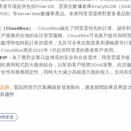
港市場提供包括PolarDB、雲原生數據倉庫AnalyticDB（ADB）和Apsa
e（RDS）等serverless數據庫產品。未來阿里雲還將對更多產品類
CloudBox）
：CloudBox融合了阿里雲領先的計算、儲
戶業務所在地的全託管雲服務。CloudBox可為客戶提供與
據處理和低時延計算的需求，尤其可令來自製造業和運輸業等行
CloudBox將於2023年 1月起供阿里雲的香港客戶使用。
EIP
：為了應對企業日益增長的安全和合規需求，阿里雲還升級了其
網站應用程式防火牆相結合，以幫助客戶抵禦DDoS攻擊。此項
安全性和業務穩定性，同時大大減少其維護方面的投入，支持其
足跡
，緊貼阿里巴巴集團最新發展動向，通過新聞故事及專題
新趨勢
阿里雲