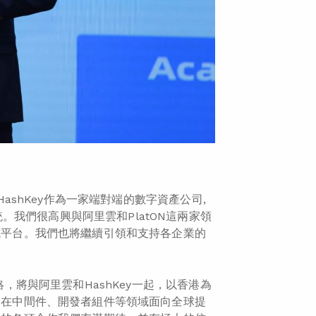
HashKey作為一家端對端的數字資產公司,
我們很高興與阿里雲和PlatON這兩家領
設施平台。我們也將繼續引領和支持各企業的
絡，將與阿里雲和HashKey一起，以香港為
構，在中間件、開發者組件等領域面向全球提