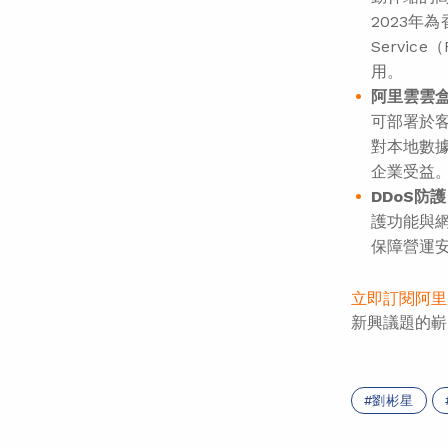
2023年為香
Servic
用。
阿里雲雲盒（
可部署於客
對本地數
企業受益。
DDoS
防護
護功能與
保障營運
立即訂閱阿里
新興議題的嶄
劉彬星