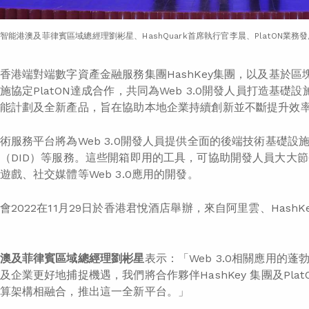
智能港澳及菲律賓區域總經理劉彬星、HashQuark首席執行官李晨、PlatON
香港端對端數字資產金融服務集團HashKey集團，以及基於
施協定PlatON達成合作，共同為Web 3.0開發人員打造基
能計劃及全新產品，旨在協助本地企業持續創新並不斷提升效
術服務平台將為Web 3.0開發人員提供全面的後端技術基礎
（DID）等服務。這些開箱即用的工具，可協助開發人員大大
遊戲、社交媒體等Web 3.0應用的開發。
2022在11月29日於香港君悅酒店舉辦，來自阿里雲、HashK
澳及菲律賓區域總經理劉彬星
表示：「Web 3.0相關應用的
及企業更好地捕捉機遇，我們將合作夥伴HashKey 集團及Pl
算架構相融合，推出這一全新平台。」