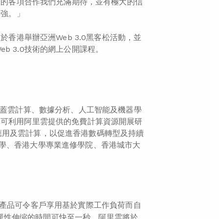
開展的各項合作我們充滿期待，並有極大的信
做強。」
於香港舉辦亞洲Web 3.0黑客松活動，並
 3.0技術的網上公開課程。
涵蓋雲計算、數據分析、人工智能及機器學
還可利用阿里雲提供的免費計算資源開展研
應用及雲計算，以促進香港數碼轉型及持續
學、香港大學專業進修學院、香港城市大
：
數據庫產品可令客戶享用基於實際工作負荷而自
彈性伸缩的時間可快至一秒。阿里雲將於