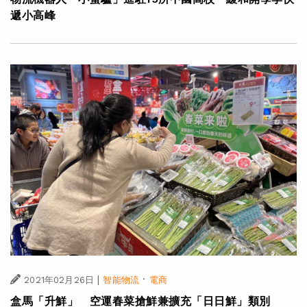
遞小高峰
|
·
2021年02月26日
智能物流
電商
盒馬「升鮮」 空運春菜搶鮮兼擴充「日日鮮」類別