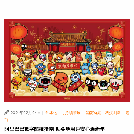
|
·
·
·
·
2021年02月04日
全球化
可持續發展
智能物流
科技創新
電
商
阿里巴巴數字防疫指南 助各地用戶安心過新年