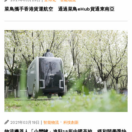
菜鳥攜手香港貨運航空 通過菜鳥eHub貨通東南亞
|
·
2021年03月19日
智能物流
科技創新
物流機器人「小蠻驢」進駐15所中國高校 緩和開學季快