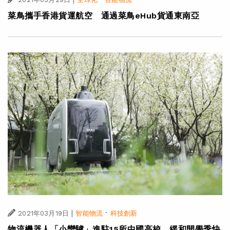
菜鳥攜手香港貨運航空 通過菜鳥eHub貨通東南亞
|
·
2021年03月19日
智能物流
科技創新
物流機器人「小蠻驢」進駐15所中國高校 緩和開學季快