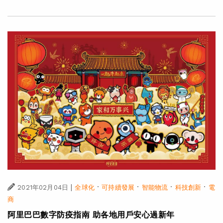
|
·
·
·
·
2021年02月04日
全球化
可持續發展
智能物流
科技創新
電
商
阿里巴巴數字防疫指南 助各地用戶安心過新年