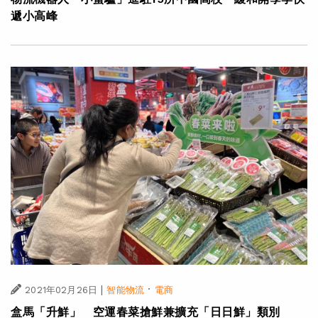
遞小高峰
|
·
2021年02月26日
智能物流
電商
盒馬「升鮮」 空運春菜搶鮮兼擴充「日日鮮」類別