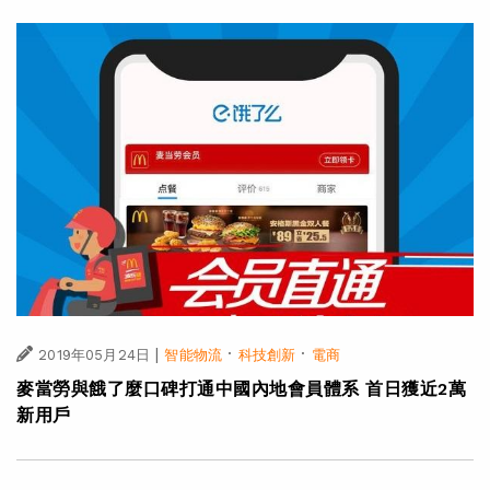
|
·
·
2019年05月24日
智能物流
科技創新
電商
麥當勞與餓了麼口碑打通中國內地會員體系 首日獲近2萬
新用戶