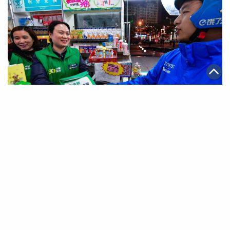
|
·
·
2019年03月26日
可持續發展
智能物流
電商
阿里健康聯手口碑餓了麼在武漢推出24小時送藥服務
第一頁
上一頁
7
8
9
10
11
12
13
下一頁
最末頁