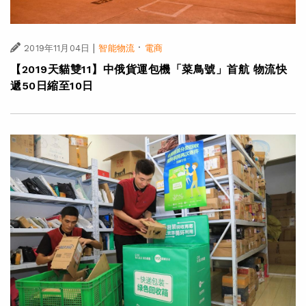
|
·
2019年11月04日
智能物流
電商
【2019天貓雙11】中俄貨運包機「菜鳥號」首航 物流快
遞50日縮至10日