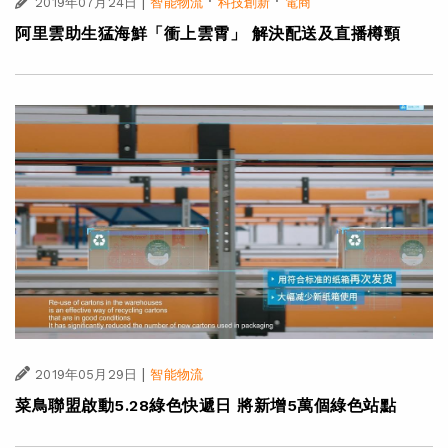
|
·
·
2019年07月24日
智能物流
科技創新
電商
阿里雲助生猛海鮮「衝上雲霄」 解決配送及直播樽頸
|
2019年05月29日
智能物流
菜鳥聯盟啟動5.28綠色快遞日 將新增5萬個綠色站點