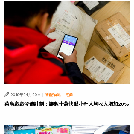
|
·
2019年04月09日
智能物流
電商
菜鳥裹裹發佈計劃：讓數十萬快遞小哥人均收入增加20%