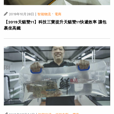
|
·
2019年10月28日
智能物流
電商
【2019天貓雙11】科技三寶提升天貓雙11快遞效率 讓包
裹坐高鐵