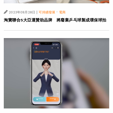
|
·
2023年09月28日
可持續發展
電商
淘寶聯合5大亞運贊助品牌 將廢棄乒乓球製成環保球拍