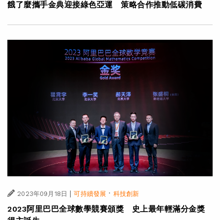
餓了麼攜手金典迎接綠色亞運 策略合作推動低碳消費
|
·
2023年09月18日
可持續發展
科技創新
2023阿里巴巴全球數學競賽頒獎 史上最年輕滿分金獎