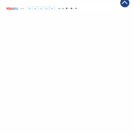
|
2019年01月07日
可持續發展
亞洲盃開鑼 優酷體育全程高清直播
第一頁
上一頁
39
40
41
42
43
44
45
下一頁
最末頁