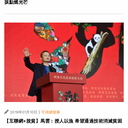
孩點燃光芒
|
2019年01月10日
可持續發展
【互聯網+脫貧】馬雲︰授人以漁 希望通過技術消滅貧困