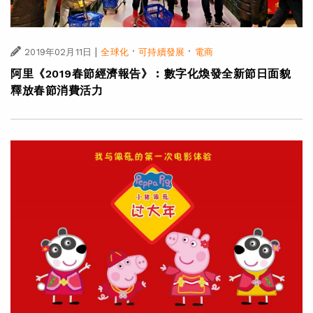
|
·
·
2019年02月11日
全球化
可持續發展
電商
阿里《2019春節經濟報告》︰數字化煥發全新節日面貌
釋放春節消費活力