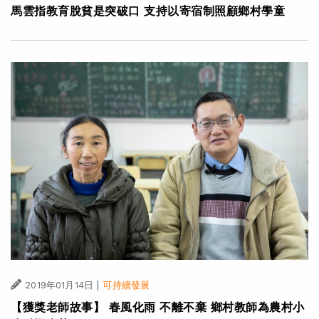
馬雲指教育脫貧是突破口 支持以寄宿制照顧鄉村學童
|
2019年01月14日
可持續發展
【獲獎老師故事】 春風化雨 不離不棄 鄉村教師為農村小