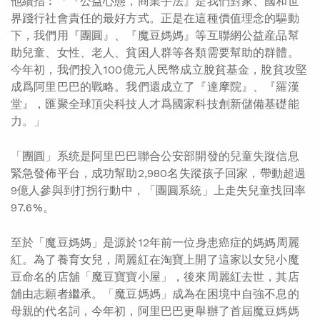
他續指︰「『公益心態，商業手法』是我們對家、國和世
界踐行社會責任的最好方式。正是在這種價值理念的驅動
下，我們用『團圓』、『魔豆媽媽』等互聯網公益産品幫
助兒童、女性、老人、貧困人群等各類需要幫助的群體。
今年初，我們投入100億元人民幣成立脫貧基金，脫貧攻堅
成爲阿里巴巴的戰略。我們還成立了『達摩院』、『羅漢
堂』，匯聚全球頂尖科技人才爲國家科技創新儲備基礎能
力。」
「團圓」系统是阿里巴巴聯合公安部開發的兒童失蹤信息
緊急發佈平台，成功幫助2,980名失蹤孩子回家，帶動超過
9億人參與到打拐行動中，「團圓系統」上走失兒童找回率
97.6%。
至於「魔豆媽媽」是源於12年前一位身患癌症的媽媽周麗
紅。為了養育女兒，周麗紅在淘寶上開了這家以女兒小魔
豆命名的店舖「魔豆寶寶小屋」，後來周麗紅去世，其店
舖由志願者繼承。「魔豆媽媽」成為在困境中自強不息的
母親的代名詞，今年初，阿里巴巴更舉辦了首屆魔豆媽媽