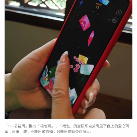
「9‧5公益周」推出「福包雨」，「福包」的金額來自於阿里平台上的愛心商
家，這筆「錢」不能用來購物，只能捐贈給公益項目。