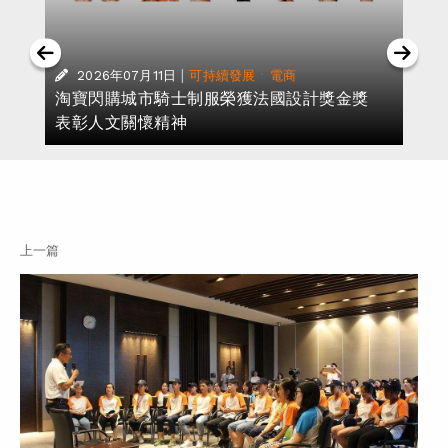
|
·
2026年07月11日
可持續發展
電商
對
淘寶閃購城市騎士制服榮獲法國設計獎金獎
表彰人文關懷精神
上一篇