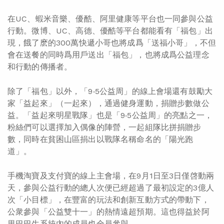
在UC、蝦米音樂、優酷、阿里健康等平台也一同參與公益
行動。微博、UC、高德、優酷等平台都能看有「福包」出
現，餓了麽的300萬快遞小哥也將成爲「送福小哥」，不但
會在送餐的同時爲用戶送出「福包」，也將成爲公益理念
和行動的傳播者。
除了「福包」以外，「9‧5公益周」的線上會場還有鼓勵大
家「益起來」（一起來），通過健身運動，捐贈步數做公
益。「益起來明星戰隊」也是「9‧5公益周」的亮點之一，
粉絲們可以選擇加入偶像的陣營，一起組隊比拼捐贈步
數，同時在貧困山區捐出以戰隊名稱命名的「陽光跑
道」。
手機淘寶及支付寶的線上主會場，在9月1日至3日僅啓動兩
天，參與公益行動的總人次便已經超過了最初設定的3億人
次「小目標」，在豐富的玩法和創新互動方式的帶動下，
公衆參與「公益雙十一」的熱情遠超預期。這也得益於阿
里巴巴生系統內的成員也全員參與。