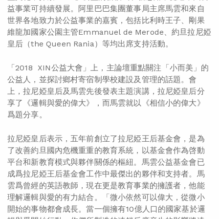
益事業可持續發展。阿里巴巴集團董事局主席馬雲和來自
世界各地致力於公益事業的嘉賓，包括比利時王子、剛果
維龍加國家公園主管Emmanuel de Merode、約旦拉尼婭
皇后（the Queen Rania）等均出席支持活動。
「2018 XIN公益大會」上，主論壇重點關注「小而美」的
公益人，並探討鄉村寄宿制學校建設及管理的話題。會
上，拉尼婭皇后及馬雲先後發表主題演講，拉尼婭皇后分
享了《邏輯與愛的偉大》，而馬雲就以《相信小的偉大》
爲題分享。
拉尼婭皇后表示，五年前創立了拉尼婭王后基金會，是為
了改善約旦國內危機重重的教育系統，以基金會作為啓動
平台和新教育模式與夥伴關係的樞紐。馬雲公益基金會已
成爲拉尼婭王后基金會工作中最傑出的夥伴和支持者。馬
雲爲曾經的英語教師，現在更是教育事業的擁護者，他能
理解邏輯與愛的有力結合。「微小依然可以偉大，從微小
開始的事物都會成長。當一個擁有10億人口的國家基於邏