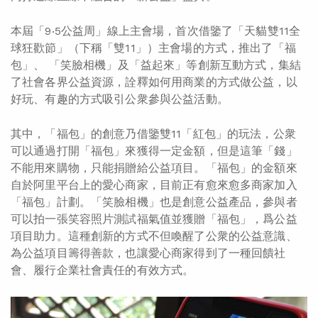
本屆「9‧5公益周」線上主會場，首次借鑒了「天貓雙11全
球狂歡節」（下稱「雙11」）主會場的方式，推出了「福
包」、 「笑臉相機」及「益起來」等創新互動方式，集結
了社會各界公益資源，詮釋如何用商業的方式做公益，以
好玩、有趣的方式吸引公衆參與公益活動。
其中，「福包」的創意乃借鑒雙11「紅包」的玩法，公衆
可以通過打開「福包」來獲得一定金額，但是這筆「錢」
不能用來購物，只能捐贈給公益項目。「福包」的金額來
自於阿里平台上的愛心商家，目前正有愈來愈多商家加入
「福包」計劃。「笑臉相機」也是創意公益產品，參與者
可以拍一張笑容照片測試福氣值並獲贈「福包」，爲公益
項目助力。這種創新的方式不但喚醒了公衆的公益意識、
為公益項目籌得善款，也讓愛心商家得到了一種回饋社
會、履行企業社會責任的有效方式。