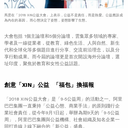
馬雲在「2018 XIN公益大會」上表示，公益不是責任，而是熱愛。公益應該成
為內在的基因， 而心態決定了姿態，姿態影響了生態。
大會包括 1個主論壇和5個分論壇，雲集眾多領域的專家、
學者及一線從業者，從教育、綠色生活、人與自然、新生
代和全球化等多個題目進行分享、交流前沿理念，以及分
享行動成果。而今屆的論壇更是首次開設海外分論壇，選
址印度，聚焦於教育和女性公益話題。
創意「XIN」公益 「福包」換福報
「2018 XIN公益大會」是「9‧5公益周」的活動之一。阿里
巴巴集團一直秉持「公益心態、商業手法」的原則踐行企
業社會責任，從今年9月1日起，舉辦為期9天的「9‧5公益
周」，阿里巴巴集團與公益機構、社會組織及知名企業一
同打造線上線下融合的「新公益」盛典。