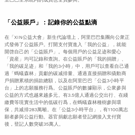
「公益賬戶」：記錄你的公益點滴
在「XIN公益大會」新生代論壇上，阿里巴巴集團向公衆正
式發佈了公益賬戶。打開支付寶進入「我的公益」，就能
開啓自己的「公益賬戶」。每個用戶的公益足迹和愛心
「資産」均可記錄和查詢。在公益賬戶的「我的捐贈」、
「我的碳足迹」和「我的3小時」中，用戶可以查看自己通
過「螞蟻森林」貢獻的碳减排量、通過直接捐贈和撬動商
戶捐贈累積的捐款總額，以及在阿里巴巴「公益3小時平
台」上的志願服務行爲。公益賬戶的數據顯示，公衆參與
公益的方式也越來越多元。有3.5億人通過公交出行、在綫
繳費等現實生活中的低碳行爲，在螞蟻森林種樹參與環
保，共减排283萬噸。在「公益3小時平台」，有1100萬志
願者參與公益行動。器官捐獻志願者登記網接入支付寶
後，登記人數突破35萬人。