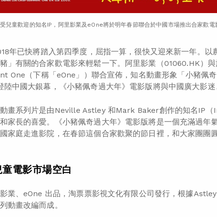
受兒童歡迎的知名IP，阿里影業及eOne將於明年春節聯合於中國市場推出合家歡
018年已快將踏入第四季度，屈指一算，很快又迎來新一年。
豬」有關的合家歡電影來輕鬆一下。阿里影業（01060.HK）
inment One（下稱「eOne」）聯合宣佈，知名動畫形象「小豬
登陸中國大銀幕，《小豬佩奇過大年》電影版將與中國廣大影迷
系列片是由Neville Astley 和Mark Baker創作的知名IP（In
和家長的喜愛。《小豬佩奇過大年》電影版將是一個充滿過年
國家庭走進影院，在春節這個合家歡聚的節日裡，和大家團團
兒童電影市場空白
業、eOne 出品，淘票票影視文化有限公司發行，根據Astley Ba
列動畫改編而成。