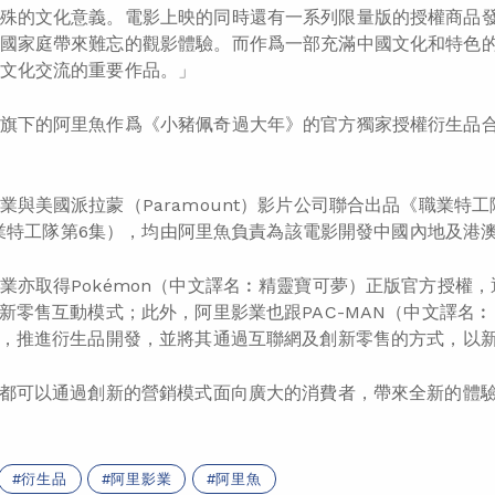
殊的文化意義。電影上映的同時還有一系列限量版的授權商品
國家庭帶來難忘的觀影體驗。而作爲一部充滿中國文化和特色
文化交流的重要作品。」
旗下的阿里魚作爲《小豬佩奇過大年》的官方獨家授權衍生品
與美國派拉蒙（Paramount）影片公司聯合出品《職業特工隊︰叛逆之
t，職業特工隊第6集），均由阿里魚負責為該電影開發中國內地及港
業亦取得Pokémon（中文譯名︰精靈寶可夢）正版官方授權
，
於新零售互動模式；此外，阿里影業也跟PAC-MAN（中文譯
作，推進衍生品開發，並將其通過互聯網及創新零售的方式，以
P都可以通過創新的營銷模式面向廣大的消費者，帶來全新的體
衍生品
阿里影業
阿里魚