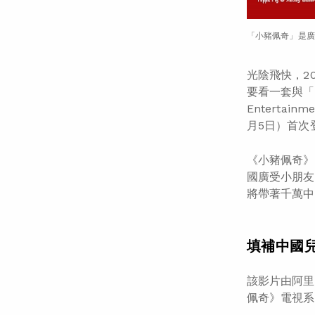
「小豬佩奇」是廣
光陰飛快，2
要看一套與「
Enterta
月5日）首次
《小豬佩奇》動畫
國廣受小朋友
將帶著千萬中
填補中國
該影片由阿里影
佩奇》電視系