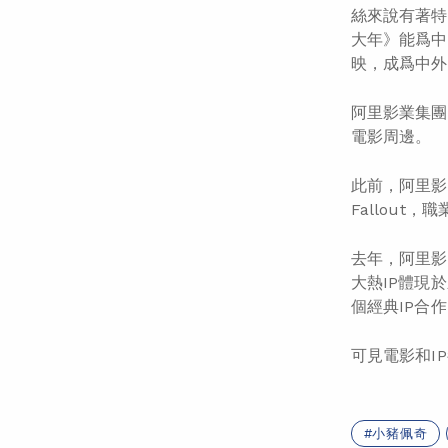
絲來說有著特
大年》能爲中
映，成爲中外
阿里影業集團
電影周邊。
此前，阿里影業
Fallou
去年，
阿里影
大熱IP體現
個經典IP合
可見電影和I
小豬佩奇