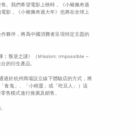
發售。我們希望電影上映時，《小豬佩奇過
的電影，《小豬佩奇過大年》也將在全球上
合作夥伴，將爲中國消費者呈現特定主題的
謎》（Mission: Impossible –
澳台的衍生產品。
通過於杭州商場設立線下體驗店的方式，將
名︰「食鬼」、「小精靈」或「吃豆人」）這
新零售模式進行推廣及銷售。
驗。