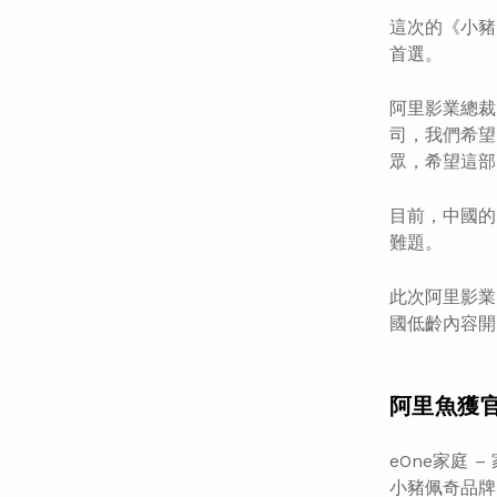
這次的《小豬
首選。
阿里影業總裁
司，我們希望
眾，希望這部
目前，中國的
難題。
此次阿里影業
國低齡內容開
阿里魚獲
eOne家庭 
小豬佩奇品牌