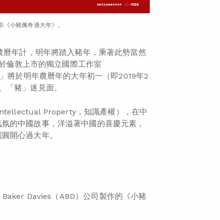
電影《小豬佩奇過大年》。
以農曆年計，明年將踏入豬年，乘著此勢當然
與於倫敦上市的獨立國際工作室
佩奇」將於明年農曆年的大年初一（即2019年2
、「豬」迷見面。
tellectual Property，知識產權），在中
氣氛的中國故事，洋溢著中國的喜慶元素，
圓圓開心過大年。
ker Davies（ABD）公司製作的《小豬