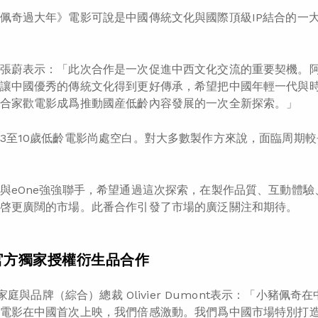
佩奇過大年》電影可說是中國傳統文化與國際頂級IP結合的一
張蔚表示：「此次合作是一次促進中西文化交流的重要契機。
讓中國優秀的傳統文化得到更好傳承，希望把中國年輕一代與
合家歡電影成爲推動國産低齡內容發展的一次全新探索。」
3至10歲低齡電影尚處空白。對大多數製作方來說，面臨周期
與eOne強強聯手，希望通過這次探索，在製作品質、互動體
啓更廣闊的市場。此番合作引發了市場的廣泛關注和期待。
官方獨家授權衍生品合作
– 家庭與品牌（綜合）總裁 Olivier Dumont表示：「小豬
電影在中國首次上映，我們倍感激動。我們爲中國市場特別打