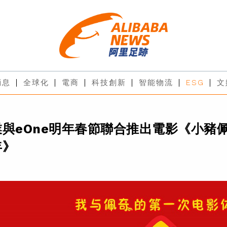
消息
全球化
電商
科技創新
智能物流
ESG
文
與eOne明年春節聯合推出電影《小豬
年》