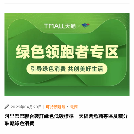
|
·
2022年04月20日
可持續發展
電商
阿里巴巴聯合製訂綠色低碳標準 天貓閑魚藉專區及積分
鼓勵綠色消費