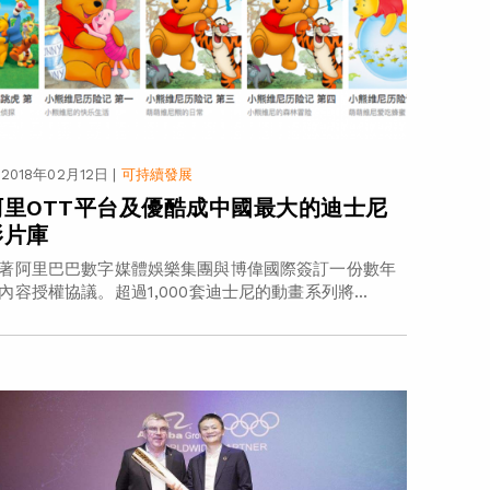
2018年02月12日
|
可持續發展
阿里OTT平台及優酷成中國最大的迪士尼
影片庫
著阿里巴巴數字媒體娛樂集團與博偉國際簽訂一份數年
內容授權協議。超過1,000套迪士尼的動畫系列將...