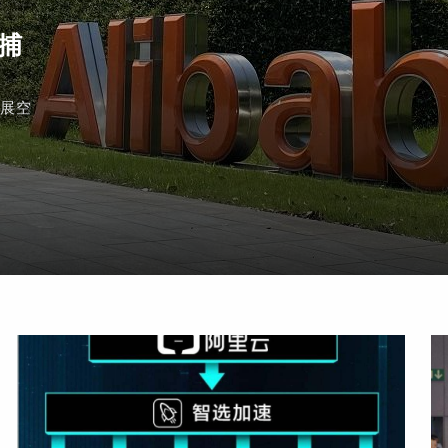
 捕
發展空