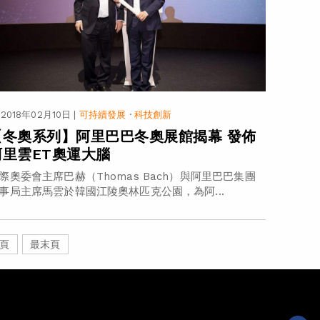
2018年02月10日
|
可持續發展
·
科技創新
【冬奧系列】阿里巴巴冬奧展館揭幕 發佈
阿里雲ET奧運大腦
際奧委會主席巴赫（Thomas Bach）與阿里巴巴集團
事局主席馬雲於韓國江陵奧林匹克公園，為阿...
頁
最末頁