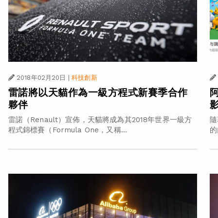
2018年02月20日
|
科技創新
雷諾將以天貓作為一級方程式新賽季合作
夥伴
雷諾（Renault）宣佈，天貓將成為其2018年世界一級方
隨
程式錦標賽（Formula One，又稱...
的