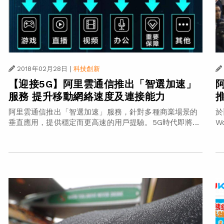
2018年02月28日
|
科技創新
【迎接5G】阿里雲通信推出「智選加速」
服務 提升移動網絡速度及連接能力
阿里雲通信推出「智選加速」服務，針對多種商業場景的
於
垂直應用，提供穩定而更高速的用戶提驗。5G時代即將...
W