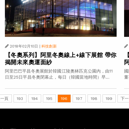
2018年02月10日
|
科技創新
【冬奧系列】阿里冬奧線上+線下展館 帶你
揭開未來奧運面紗
阿里巴巴平昌冬奧展館於韓國江陵奧林匹克公園內，由11
國
日至25日平昌冬奧閉幕止，每日（韓國當地時間）早...
董
上一頁
193
194
195
196
197
198
199
下一