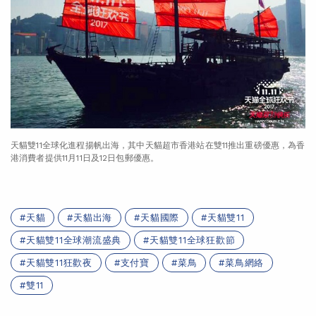
天貓雙11全球化進程揚帆出海，其中天貓超市香港站在雙11推出重磅優惠，為香
港消費者提供11月11日及12日包郵優惠。
天貓
天貓出海
天貓國際
天貓雙11
天貓雙11全球潮流盛典
天貓雙11全球狂歡節
天貓雙11狂歡夜
支付寶
菜鳥
菜鳥網絡
雙11