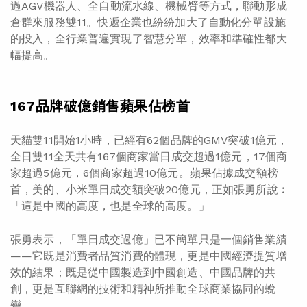
過AGV機器人、全自動流水線、機械臂等方式，聯動形成
倉群來服務雙11。快遞企業也紛紛加大了自動化分單設施
的投入，全行業普遍實現了智慧分單，效率和準確性都大
幅提高。
167品牌破億銷售蘋果佔榜首
天貓雙11開始1小時，已經有62個品牌的GMV突破1億元，
全日雙11全天共有167個商家當日成交超過1億元，17個商
家超過5億元，6個商家超過10億元。蘋果佔據成交額榜
首，美的、小米單日成交額突破20億元，正如張勇所說︰
「這是中國的高度，也是全球的高度。」
張勇表示，「單日成交過億」已不簡單只是一個銷售業績
——它既是消費者品質消費的體現，更是中國經濟提質增
效的結果；既是從中國製造到中國創造、中國品牌的共
創，更是互聯網的技術和精神所推動全球商業協同的蛻
變。