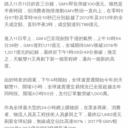
踏入11月11日的首三分鐘，GMV即告突破100億元。雖然是
半夜時段，但消費者熱情推動GMV勢頭一直向上，在零時5
分57秒及零時16分10秒已分別超越了2012年及2013年的全
天成交額。直到半夜2時，成交額達到788億元。
進入11日早上，GMV已呈現劍指千億的氣勢，上午10時54
分26秒，GMV達到1,111億元，全城期待GMV衝破2016年
1,207億元的紀錄，最終於下午1時09分49分衝破；換言
之，天貓雙11又再創下新一個里程碑，邁向一個新的高
度。
由於時差的因素，下午4時開始，全球速賣通開始今年的天
貓雙11。開場1小時，全球速賣通交易情況已全面超越去年
同時段。開場3小時50分，支付訂單數突破1,000萬。
作為全球最大型的24小時網上購物節，在眾多商家、消費
者、物流人員及工程技術人員參與之下，最終以1,682億元
刷新全球紀錄，無線成交佔比高達90%；2017年GMV較