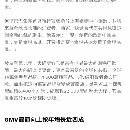
筆。
阿里巴巴集團首席執行官張勇於上海媒體中心倒數，並與
來自全球五大洲的消費者、商家、快遞員代表共同見證這
個全新紀錄的誕生。他表示︰「雙11創造的既是中國高
度，更是全球高度。其背後是雙11全球共振創造了全球高
度。」
發展至第九年，天貓雙11已是當今世界最大的購物狂歡
節、最大的線上博覽會，更是最廣泛的全球化共振。全球
14萬個明星品牌、1,500萬種商品、超5億消費者參與狂
歡。如果把這14萬家品牌店變成實體店，足夠蓋成一棟每
層面積6,400平方米，總層數22,000層的摩天大樓，其高
度相當於10座珠穆朗瑪峰。
GMV節節向上按年增長近四成