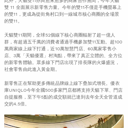
此外，天貓雙11亦與愈來愈多的商家合作無間，今年天貓
雙 11 全面展示新零售力量。今年的雙11不僅是手機螢幕上
的雙11，更成為從街角村口到一線城市核心商圈的全場景
的雙11。
天貓雙11期間，全球52個線下核心商圈輻射了超一億人
群，有超過五千萬的消費者通過手機參加雙11互動。超100
萬商家線上線下打通，近10萬智慧門店、60萬家零售小
店、3萬「天貓優選」村淘點，帶來了真正立體的、全方位
的新零售體驗。眾多線下門店出現了排長隊的火爆盛況，
社會零售由此進入黃金期。
新零售正在幫助更多傳統品牌線上線下疊加式增長。優衣
庫UNIQLO今年全國500多家門店都將支持天貓下單、門店
自提服務，至下午5點的成交額就已達到去年全天全管道成
交的4.5倍。