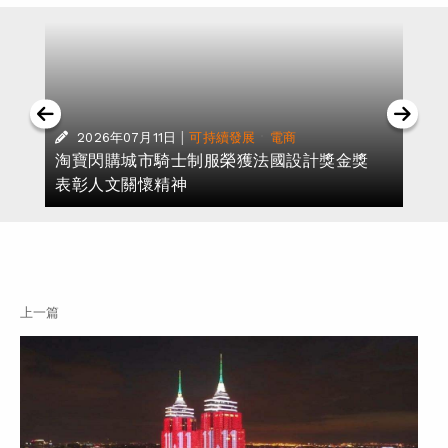
|
·
2026年07月11日
可持續發展
電商
淘寶閃購城市騎士制服榮獲法國設計獎金獎
表彰人文關懷精神
上一篇