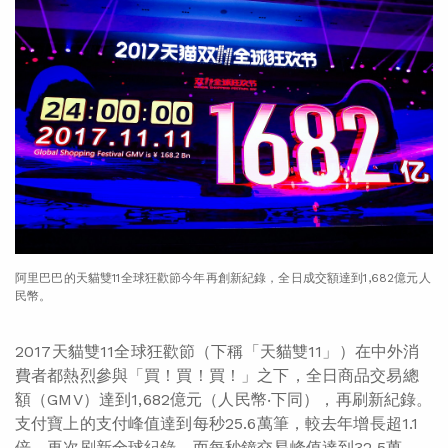
阿里巴巴的天貓雙11全球狂歡節今年再創新紀錄，全日成交額達到1,682億元人
民幣。
2017天貓雙11全球狂歡節（下稱「天貓雙11」）在中外消
費者都熱烈參與「買！買！買！」之下，全日商品交易總
額（GMV）達到1,682億元（人民幣‧下同），再刷新紀錄。
支付寶上的支付峰值達到每秒25.6萬筆，較去年增長超1.1
倍，再次刷新全球紀錄。而每秒鐘交易峰值達到32.5萬