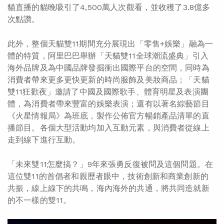
貓直播的貓晚吸引了4,500萬人次觀看，並收穫了3.8億多
次點讚。
此外，整個天貓雙11期間充分展現出「零售+娛樂」融為一
體的特質，阿里巴巴舉辦「天貓雙11全球潮流盛典」引入
海外品牌及為中國品牌發掘衝出國際平台的空間，同時為
消費者帶來更多更快更新的時尚服飾及美妝商品；「天貓
雙11狂歡夜」邀請了中國及國際歌手、體育明星及表演團
體，為消費者帶來豐富的娛樂表演；還有以著名綜藝節目
《火星情報局》為班底，製作公佈官方暢銷產品清單的直
播節目。各個大型活動均加入互動元素，與消費者從線上
走到線下進行互動。
「未來雙11怎麼搞？」9年來張勇反復被問及這個問題。在
這位雙11的首倡者和親歷者眼中，技術創新和商業創新的
共振，線上線下的共鳴，海內海外的共通，將共同造就新
的不一樣的雙11。