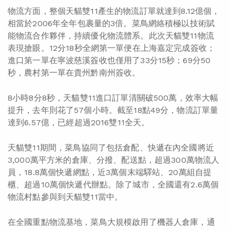
物流方面，整個天貓雙11產生的物流訂單就達到8.12億個，
相當於2006年全年包裹量的3倍。菜鳥網絡積極以技術賦
能物流合作夥伴，持續優化物流體系。此次天貓雙11物流
表現搶眼。12分18秒全網第一單便在上海嘉定完成簽收；
進口第一單在寧波慈溪簽收也僅用了33分15秒；69分50
秒，農村第一單在貴州黔南州簽收。
8小時8分8秒，天貓雙11進口訂單清關破500萬，效率大幅
提升，去年則花了57個小時。截至18點49分，物流訂單量
達到6.57億，已經超過2016雙11全天。
天貓雙11期間，菜鳥協同了包括倉配、快遞在內全國將近
3,000萬平方米的倉庫、分撥、配送點，超過300萬物流人
員，18.8萬個快遞網點，近3萬個末端驛站、20萬組自提
櫃、超過10萬個快遞代辦點。除了城市，全國還有2.6萬個
物流村點參與到天貓雙11當中。
在全國重點物流基地，菜鳥大規模啟用了機器人倉庫，通