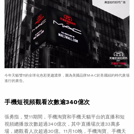
今年天貓雙11的全球化色彩更趨濃厚，圖為美國品牌M‧A‧C於美國紐約時代廣場
進行的廣告。
手機短視頻觀看次數逾340億次
張勇指，雙11期間，手機淘寶和手機天貓平台的直播和短
視頻總播放次數超過340億次，其中直播場次達33萬多
場，總觀看人次超過30億。11月10晚，手機淘寶、手機天