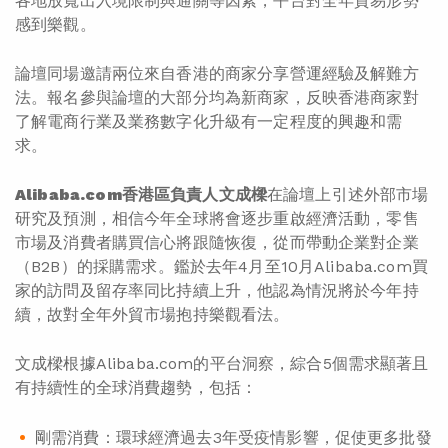
各地放寬出入境限制與通關等因素，平台對全年貿易形勢
感到樂觀。
論壇同場邀請兩位來自香港的商家分享營運經驗及解難方
法。報名參與論壇的大部分均為新商家，反映香港商家對
了解電商行業及業務數字化升級有一定程度的興趣和需
求。
Alibaba.com
香港區負責人文成樑
在論壇上引述外部市場
研究及預測，相信今年全球將會逐步重啟經濟活動，零售
市場及消費者購買信心將跟隨恢復，從而帶動企業對企業
（B2B）的採購需求。鑑於去年4月至10月Alibaba.com買
家的訪問及留存率同比持續上升，他認為情況將於今年持
續，故對全年外貿市場抱持樂觀看法。
文成樑根據Alibaba.com的平台洞察，綜合5個需求顯著且
有持續性的全球消費趨勢，包括：
剛需消費：環球經濟過去3年受疫情影響，促使更多批發