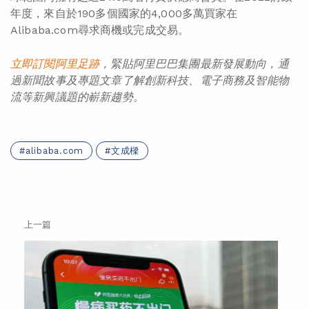
年度，來自於190多個國家的4,000多萬買家在
Alibaba.com尋求商機或完成交易。
立即訂閱阿里足
跡
，緊貼阿里巴巴集團最新發展動向，通
過
新聞
故事
及
專題
文章了解創新
科技
、
電子商務
及智能物
流
等
新
興議題的嶄
新趨勢。
alibaba.com
文成樑
上一篇