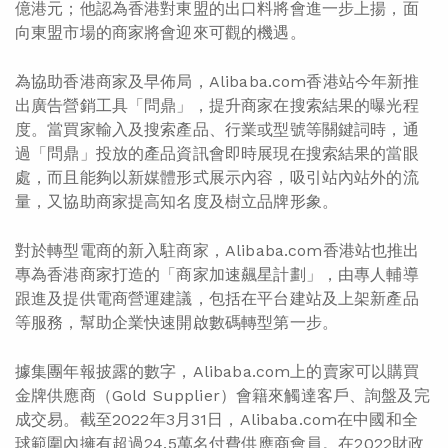
億港元；他認為香港對東盟的出口料將會進一步上揚，面
向東盟市場的商家將會迎來可觀的機遇。
為協助香港商家及早佈局，Alibaba.com香港站今年新推
出廣告營銷工具「問鼎」，提升商家在搜索結果的曝光程
度。當買家輸入及搜索產品、行業或型號等關鍵詞時，通
過「問鼎」投放的產品資訊會即時展現在搜索結果的當眼
處，而且能夠以新媒體形式展示內容，吸引站內站外的流
量，又協助商家提高知名度及樹立品牌形象。
對於轉型電商的新入駐商家，Alibaba.com香港站也推出
專為香港商家打造的「商家加速飆星計劃」，由專人輔導
跟進及提供電商營運建議，包括在平台建站及上架新產品
等服務，幫助企業快速開啟數碼轉型第一步。
據集團年報披露的數字，Alibaba.com上的賣家可以購買
金牌供應商（Gold Supplier）會籍來觸達客戶、詢盤及完
成交易。截至2022年3月31日，Alibaba.com在中國和全
球範圍內擁有超過24.5萬名付費供應商會員。在2022財政