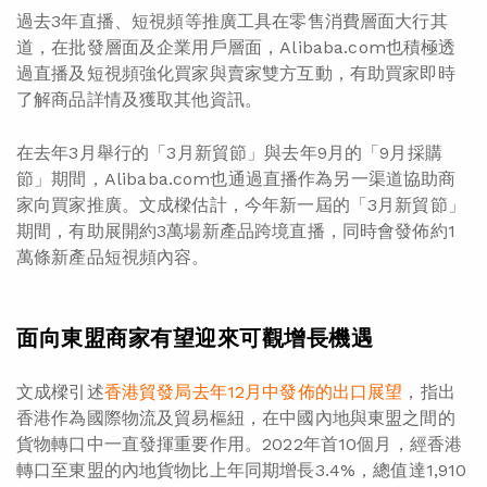
過去3年直播、短視頻等推廣工具在零售消費層面大行其
道，在批發層面及企業用戶層面，Alibaba.com也積極透
過直播及短視頻強化買家與賣家雙方互動，有助買家即時
了解商品詳情及獲取其他資訊。
在去年3月舉行的「3月新貿節」與去年9月的「9月採購
節」期間，Alibaba.com也通過直播作為另一渠道協助商
家向買家推廣。文成樑估計，今年新一屆的「3月新貿節」
期間，有助展開約3萬場新產品跨境直播，同時會發佈約1
萬條新產品短視頻內容。
面向東盟商家有望迎來可觀增長機遇
文成樑引述
香港貿發局去年12月中發佈的出口展望
，指出
香港作為國際物流及貿易樞紐，在中國內地與東盟之間的
貨物轉口中一直發揮重要作用。2022年首10個月，經香港
轉口至東盟的內地貨物比上年同期增長3.4%，總值達1,910