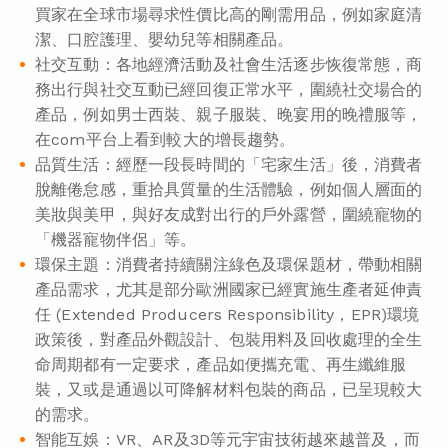
買家在全球市場尋求性價比高的剛需用品，例如家庭清
潔、口腔護理、嬰幼兒等相關產品。
社交互動：各地經濟活動及社會生活逐步恢復常態，商
務出行與社交互動已經回復正常水平，圍繞社交場合的
產品，例如男士西裝、親子服裝、晚宴用的晚禮服等，
在com平台上看到較大的增長趨勢。
品質生活：經歷一段長時間的「宅家生活」後，消費者
脫離倦怠感，重拾具質量的生活體驗，例如個人層面的
美妝與美甲，與好友成對出行的戶外露營，圍繞寵物的
「機器寵物伴侶」等。
環保主題：消費者持續關注綠色及環保題材，帶動相關
產品需求，尤其是部分歐洲國家已經實施生產者延伸責
任 (Extended Producers Responsibility，EPR)環境
政策後，對產品外觀設計、包裝用料及回收處理的全生
命周期都有一定要求，產品如便攜充電、再生纖維服
裝，又或是通過以可降解材料包裝的商品，已呈現較大
的需求。
智能互娛：VR、AR及3D等元宇宙技術越來越普及，而