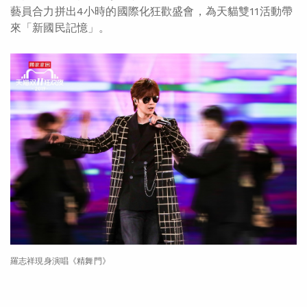
藝員合力拼出4小時的國際化狂歡盛會，為天貓雙11活動帶
來「新國民記憶」。
羅志祥現身演唱《精舞門》