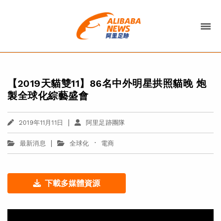
【2019天貓雙11】86名中外明星拱照貓晚 炮
製全球化綜藝盛會
|
2019年11月11日
阿里足跡團隊
|
·
最新消息
全球化
電商
下載多媒體資源