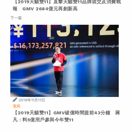
【2019天貓雙11】直擊天貓雙11品牌成交及消費戰
報 GMV 2684億元再創新高
下一篇
2019年11月11日
電商
【2019天貓雙11】GMV破億時間提前43分鐘 蔣
凡：料5億用戶參與今年雙11