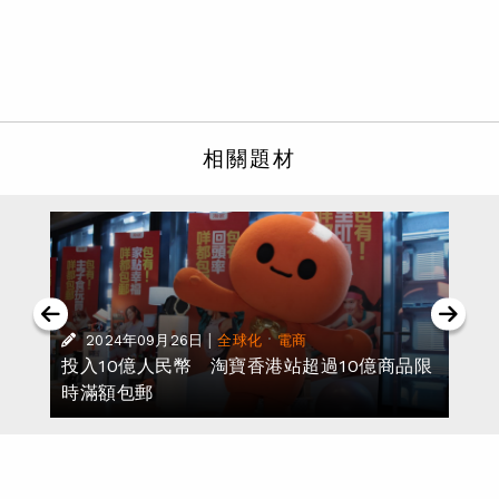
相關題材
|
·
2024年09月26日
全球化
電商
投入10億人民幣 淘寶香港站超過10億商品限
時滿額包郵