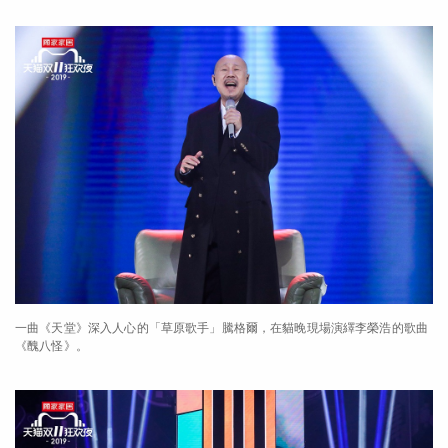
一曲《天堂》深入人心的「草原歌手」騰格爾，在貓晚現場演繹李榮浩的歌曲
《醜八怪》。