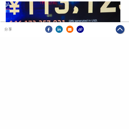
分享
2019年11月11日
電商
【2019天貓雙11】GMV破億時間提前43分鐘 蔣凡：
料5億用戶參與今年雙11
關於我們
聯絡我們
私隱政策
免責聲明
網頁地圖