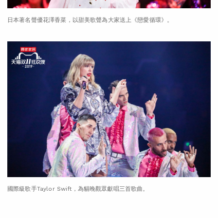
日本著名聲優花澤香菜，以甜美歌聲為大家送上《戀愛循環》。
國際級歌手Taylor Swift，為貓晚觀眾獻唱三首歌曲。