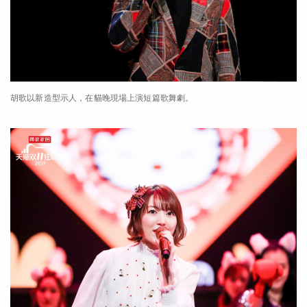
胡歌以新造型示人，在貓晚現場上演短篇歌舞劇。