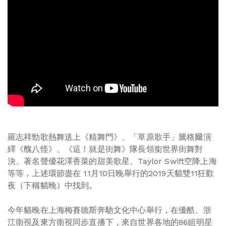
羅志祥勁歌熱舞送上《精舞門》、「草原歌手」騰格爾演
繹《醜八怪》、《這！就是街舞》隊長領銜世界街舞對
決、著名聲優花澤香菜的甜美歌星、Taylor Swift空降上海
等等，上述環節盡在 11月10日晚舉行的2019天貓雙11狂歡
夜（下稱貓晚）中找到。
今年貓晚在上海梅賽德斯奔馳文化中心舉行，在優酷、浙
江衛視及東方衛視同步直播下，來自世界各地的86組明星