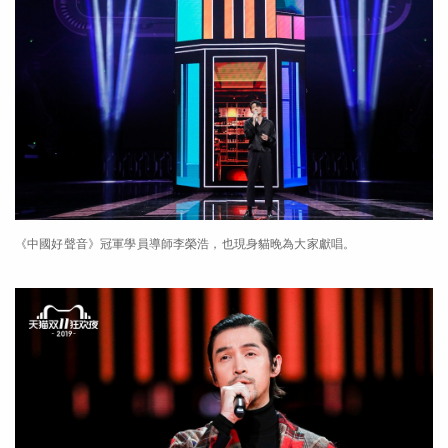
《中國好聲音》冠軍學員導師李榮浩，也現身貓晚為大家獻唱。