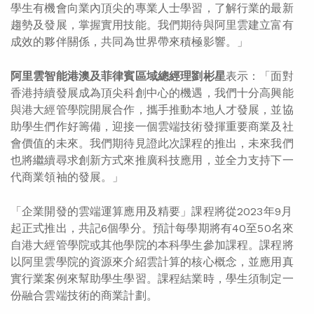
學生有機會向業內頂尖的專業人士學習，了解行業的最新
趨勢及發展，掌握實用技能。我們期待與阿里雲建立富有
成效的夥伴關係，共同為世界帶來積極影響。」
阿里雲智能港澳及菲律賓區域總經理劉彬星
表示：「面對
香港持續發展成為頂尖科創中心的機遇，我們十分高興能
與港大經管學院開展合作，攜手推動本地人才發展，並協
助學生們作好籌備，迎接一個雲端技術發揮重要商業及社
會價值的未來。我們期待見證此次課程的推出，未來我們
也將繼續尋求創新方式來推廣科技應用，並全力支持下一
代商業領袖的發展。」
「企業開發的雲端運算應用及精要」課程將從2023年9月
起正式推出，共記6個學分。預計每學期將有40至50名來
自港大經管學院或其他學院的本科學生參加課程。課程將
以阿里雲學院的資源來介紹雲計算的核心概念，並應用真
實行業案例來幫助學生學習。課程結業時，學生須制定一
份融合雲端技術的商業計劃。