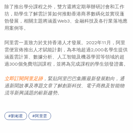
除了推出學分課程之外，雙方還將定期舉辦研討會和工作
坊，助學生了解雲計算如何推動香港商界數碼化並實現蓬
勃發展，相關主題將涵蓋Web3、金融科技及各行業落地應
用案例等。
阿里雲一直致力於支持香港人才發展。2022年11月，阿里
雲便宣佈推出人才賦能計劃，為本地超過2,000名學生提供
涵蓋雲計算、數據分析、人工智能及機器學習等領域的超
過300個免費培訓課程，並將為完成課程的學生頒發證書。
立即訂閱阿里足
跡
，緊貼阿里巴巴集團最新發展動向，通
過
新聞
故事
及
專題
文章了解創新
科技
、
電子商務
及智能物
流
等
新
興議題的嶄
新趨勢。
劉彬星
阿里雲