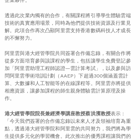
企業夥伴。
透過此次業內獨有的合作，有關課程將引導學生體驗雲端
技術的真實應用場景，同時為他們提供技術資源及行業見
解。此項合作再次凸顯阿里雲支持香港數碼科技人才成長
的不懈努力。
阿里雲與港大經管學院共同簽署合作備忘錄，有關合作將
從多方面培育參與該課程的學生，包括讓學生免費登記參
加「阿里雲助理工程師認證—雲計算考試」，以及參與訪
問阿里雲學術培訓計劃（AAEP）下超過300個涵蓋雲計
算、大數據和人工智能等的在線課程等。阿里雲亦將提供
相應資源，讓參加課程的師生親身體驗雲計算原理及操
作。
港大經管學院院長兼經濟學講座教授蔡洪濱教授
表示：
「今天我們簽署的合作備忘錄以未來人才及領袖培育為重
點，透過港大經管學院和阿里雲的共同努力，我們將為學
生提供多元化的學習機會。此次推出的優秀課程讓我們的