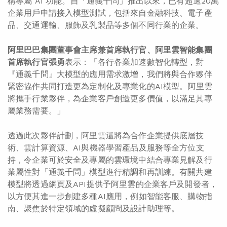
構專屬 AI 功能。自「通義千問」推出以來，已有超過20萬
企業用戶申請接入模型測試，包括來自金融科技、電子產
品、交通運輸、服飾及乳製品等多個不同行業的企業。
阿里巴巴集團董事會主席兼首席執行官、阿里雲智能集團
首席執行官張勇
表示：「各行各業加速數智化轉型，對
『通義千問』大模型的應用需求激增，我們將與合作夥伴
緊密協作共同打造更為定制化及專業化的AI模型。阿里雲
將攜手行業夥伴，為企業客戶創造更多價值，以滿足其專
屬業務需要。」
透過此次夥伴計劃，阿里雲還將為合作企業提供底層技
術、雲計算資源、AI與機器學習產品及服務等全方位支
持，令企業可於安全及專屬的雲環境中結合專業見解及行
業屬性對「通義千問」模型進行精調和再訓練。有關共建
模型將透過網頁及API提供予阿里雲的企業客戶及開發者，
以方便其進一步創建多種AI應用，例如智能客服、購物指
南、聚焦於特定領域的虛擬顧問及設計助理等。