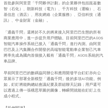
首批參與阿里雲「千問夥伴計劃」的企業夥伴包括崑崙數
智（石化）、朗新科技（電力）、千方科技（運輸）、石
基信息（酒店）、用友網絡（企業服務）、亞信科技（通
訊）、中金財富（金融）。
「通義千問」還將於不久的將來接入阿里巴巴生態的所有
商業應用中，進一步提升用戶體驗。目前阿里巴巴的AliOS
智能汽車操作系統已接入「通義千問」進行內測。由阿里
巴巴及上汽集團合作開發的高端智能電動車企業智己汽車
將率先成為國內首個接入載有「通義千問」AliOS系統的汽
車品牌。
早前阿里巴巴的數碼協同辦公和應用開發平台釘釘亦向公
眾展示了部署全新模型「通義千問」後的多項AI功能。例
如，釘釘將能夠總結會議紀要及群組聊天記錄；用戶還可
以透過上傳一張構思草圖的圖像，轉瞬間就能在釘釘上生
成小程式。
【延伸閱讀】