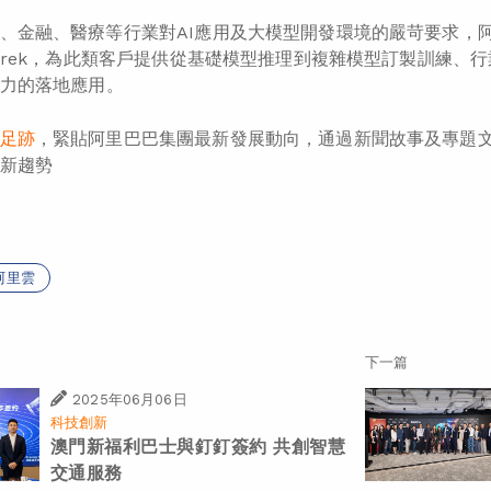
、金融、醫療等行業對AI應用及大模型開發環境的嚴苛要求，
nTrek，為此類客戶提供從基礎模型推理到複雜模型訂製訓練
能力的落地應用。
足跡
，緊貼阿里巴巴集團最新發展動向，通過新聞故事及專題
新趨勢
阿里雲
下一篇
2025年06月06日
科技創新
澳門新福利巴士與釘釘簽約 共創智慧
交通服務