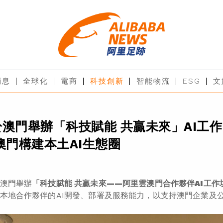
消息
全球化
電商
科技創新
智能物流
ESG
文
澳門舉辦「科技賦能 共贏未來」AI工作
澳門構建本土AI生態圈
澳門舉辦
「科技賦能 共贏未來
——
阿里雲澳門合作夥伴
AI
工作
本地合作夥伴的AI開發、部署及服務能力，以支持澳門企業及