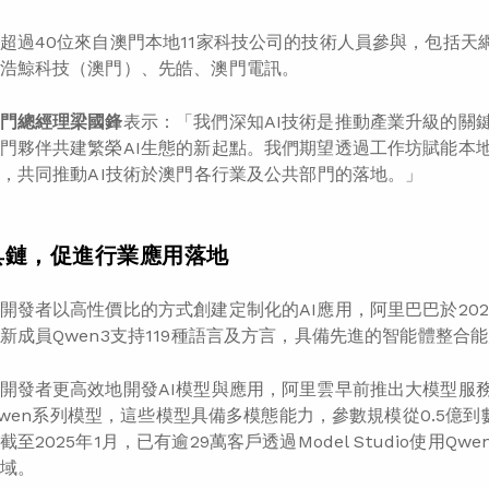
超過40位來自澳門本地11家科技公司的技術人員參與，包括天
浩鯨科技（澳門）、先皓、澳門電訊。
門總經理梁國鋒
表示：「我們深知AI技術是推動產業升級的關
門夥伴共建繁榮AI生態的新起點。我們期望透過工作坊賦能本地
圈，共同推動AI技術於澳門各行業及公共部門的落地。」
具鏈，促進行業應用落地
開發者以高性價比的方式創建定制化的AI應用，阿里巴巴於2023
新成員Qwen3支持119種語言及方言，具備先進的智能體整合
發者更高效地開發AI模型與應用，阿里雲早前推出大模型服務平台Mo
訪問Qwen系列模型，這些模型具備多模態能力，參數規模從0.5億
至2025年1月，已有逾29萬客戶透過Model Studio使用
域。