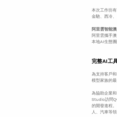
本次工作坊有
金馳、西冷、
阿里雲智能澳
阿里雲攜手澳
本地AI生態
完整AI工
為支持客戶和
模型家族的最
為協助企業和開
Studio
的開發進程。截
人、汽車等領