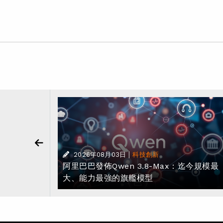
樂部賽事
|
2026年08月03日
科技創新
 2028 年
阿里巴巴發佈Qwen 3.8-Max：迄今規模最
大、能力最強的旗艦模型