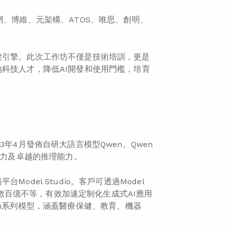
網、博維、元架構、ATOS、唯思、創明、
鍵引擎。此次工作坊不僅是技術培訓，更是
科技人才，降低AI開發和使用門檻，培育
年4月發佈自研大語言模型Qwen。Qwen
能力及卓越的推理能力。
del Studio。客戶可透過Model
到數百億不等，有效加速定制化生成式AI應用
Qwen系列模型，涵蓋醫療保健、教育、機器