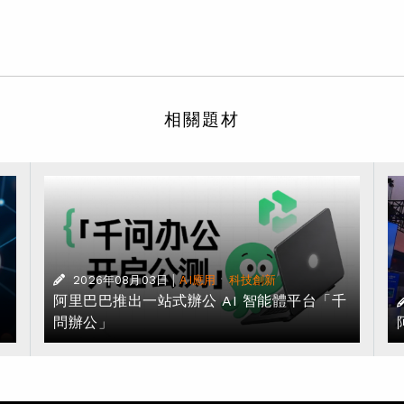
相關題材
|
·
2026年08月03日
AI應用
科技創新
阿里巴巴推出一站式辦公 AI 智能體平台「千
問辦公」