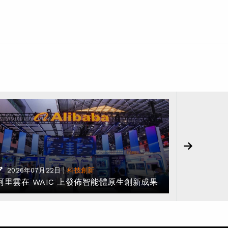
2026年
基於阿里 
|
2026年07月22日
科技創新
阿里雲在 WAIC 上發佈智能體原生創新成果
「NBA 