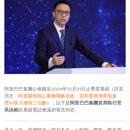
阿里巴巴集團公佈截至2024年12月31日止季度業績（詳見
另文：
阿里聚焦核心業務戰略見效 雲和電商增長加速
雲AI收入增長三位數
），以下是
阿里巴巴集團首席執行官
吳泳銘
在業績電話會議的發言內容。