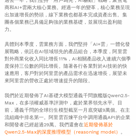
過去一年，我們堅持「用戶為先，AI驅動」戰略，聚焦電
商和AI+雲兩大核心業務。經過一年的變革，核心業務呈現
出加速增長的勢頭，線下業務也都基本完成資產出售。集
團各個業務已具備足夠強的業務基礎，並展現出盈利能
力。
具體到本季度，雲業務方面，我們堅持「AI+雲」一體化發
展戰略，依託在AI領域領先的產品組合，本季度，阿里雲
對外商業化收入同比增長11%，AI相關產品收入連續六個季
度保持三位數的同比增長。隨著各行各業對於AI技術的快
速應用，客戶對於阿里雲的產品需求在迅速增長，展望未
來阿里雲的營收正處於增速提升的階段。
我們於近期發佈了AI基礎大模型通義千問旗艦版Qwen2.5-
Max，在多項權威基準評測中，處於業界領先水平。目
前，通義千問的全球衍生模型截至一月底突破9萬個。在主
流組織中排名第一。阿里雲百煉平台中調用通義API的企業
和開發者已經超過29萬。我們還會在
近期發佈基於
Qwen2.5-Max的深度推理模型（reasoning model）
。