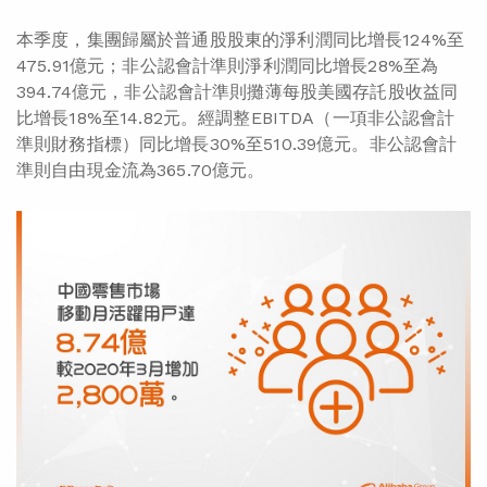
本季度，集團歸屬於普通股股東的淨利潤同比增長124%至
475.91億元；非公認會計準則淨利潤同比增長28%至為
394.74億元，非公認會計準則攤薄每股美國存託股收益同
比增長18%至14.82元。經調整EBITDA（一項非公認會計
準則財務指標）同比增長30%至510.39億元。非公認會計
準則自由現金流為365.70億元。