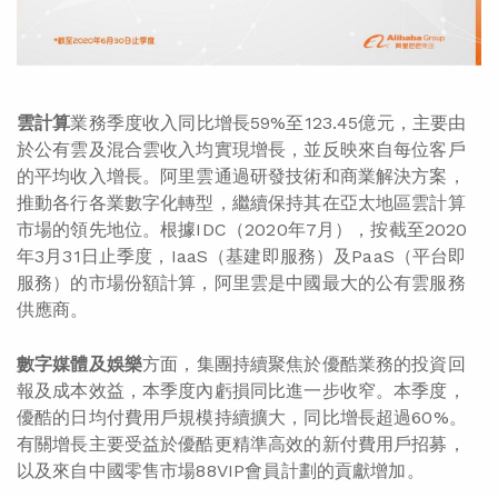
雲計算
業務季度收入同比增長59%至123.45億元，主要由
於公有雲及混合雲收入均實現增長，並反映來自每位客戶
的平均收入增長。阿里雲通過研發技術和商業解決方案，
推動各行各業數字化轉型，繼續保持其在亞太地區雲計算
市場的領先地位。根據IDC（2020年7月），按截至2020
年3月31日止季度，IaaS（基建即服務）及PaaS（平台即
服務）的市場份額計算，阿里雲是中國最大的公有雲服務
供應商。
數字媒體及娛樂
方面，集團持續聚焦於優酷業務的投資回
報及成本效益，本季度內虧損同比進一步收窄。本季度，
優酷的日均付費用戶規模持續擴大，同比增長超過60%。
有關增長主要受益於優酷更精準高效的新付費用戶招募，
以及來自中國零售市場88VIP會員計劃的貢獻增加。