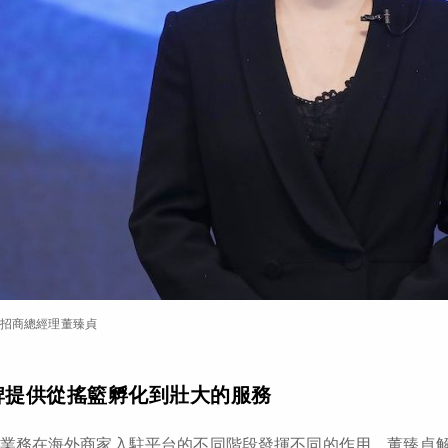
招商總經理董臻貞
牌提供從搖籃孵化到壯大的服務
業務在海外商家入駐平台的不同階段發揮不同的作用。董臻貞