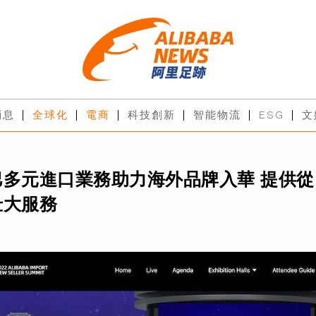
消息
全球化
電商
科技創新
智能物流
ESG
文
巴多元進口業務助力海外品牌入華 提供從
壯大服務