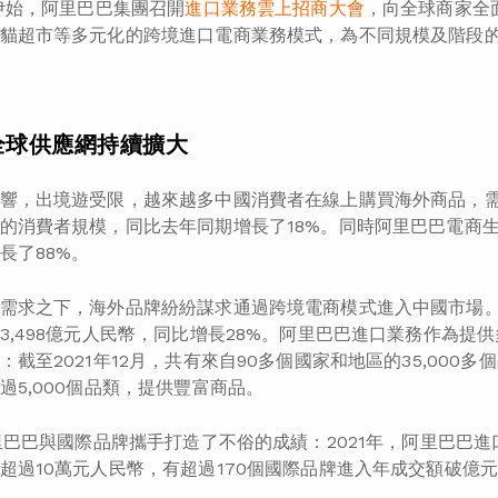
年伊始，阿里巴巴集團召開
進口業務雲上招商大會
，向全球商家全
貓超市等多元化的跨境進口電商業務模式，為不同規模及階段
全球供應網持續擴大
響，出境遊受限，越來越多中國消費者在線上購買海外商品，需求
的消費者規模，同比去年同期增長了18%。同時阿里巴巴電商生態
長了88%。
需求之下，海外品牌紛紛謀求通過跨境電商模式進入中國市場
3,498億元人民幣，同比增長28%。阿里巴巴進口業務作為
：截至2021年12月，共有來自90多個國家和地區的35,00
過5,000個品類，提供豐富商品。
阿里巴巴與國際品牌攜手打造了不俗的成績：2021年，阿里巴巴進
超過10萬元人民幣，有超過170個國際品牌進入年成交額破億