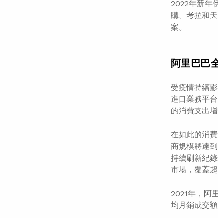
2022年新
購、考拉和天
案。
阿里巴巴
受疫情持續影
進口業務平台
的消費支出增
在如此的消費
商規模將達到
持續刷新紀錄
市場，覆蓋超
2021年，
均月銷成交額