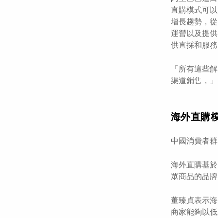
直購模式可以
增長趨勢，從
運營以及提供
供直採和服務
「所有這些解
渠道銷售，」
海外直購
中國消費者群
海外直購基於
眾商品的品牌
董臻貞表示海
商家能夠以低