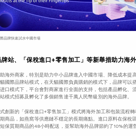
際品牌快速試水中國市場
品牌站、「保稅進口
+
零售加工」等新舉措助力海
助海外商家，特別是助力中小品牌進入中國市場、降低成本提
貓國際品牌站模式，在天貓國際負責購銷的模式下，品牌可以
进口模式下，平台會對商家進行全面的支持，包括產品孵化、流
站模式招募及孵化了多個銷售達千萬人民幣級別的海外品牌。
式創新的「保稅進口+零售加工」模式將海外加工和包裝流程轉
期商品，如燕窩等供應鏈不穩定的長期痛點。進口原料在保稅
短保質期商品的48小時配送，並幫助海外品牌節約了10%的運