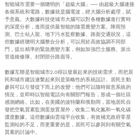
智能城市需要一個聰明的「超級大腦」── 由超級大腦連接
各個系統和電路，數據就是腦電波，經大腦分析處理，賦
予意義。大數據科技使城市大腦可以對各種數據進行實時
的深度分析，進而提供最智能的隨需應變方案。降雨預
測、巴士站人龍、地下污水監察數據、路面交通狀況，這
些數據經聰明大腦整合分析，可以用於高效協調不同部
門，提出精準的緊急應變方案，例如加強巴士服務、派出
管道維修隊、封閉部分路面等。
數據互聯是智能城市2.0得以發展起來的技術需求，而把居
民和城市建設連繫起來則是策略性的系統設計。居民主動
參與可以引發從下而上的改變：他們可以隨時留意系統的
情況，並即時以智能電話向有關部門報告，形成一個社區
感測網絡。比如，在美國的波特蘭和俄勒岡，當地居民自
發把空氣質素監測蛋放置屋外，收集二氧化氮和一氧化碳
濃度數據。這些數據由雲端平台收集，有效補充政府零星
監測站的不足，而更重要的是，居民可以參與到有關空氣
質素的討論中。