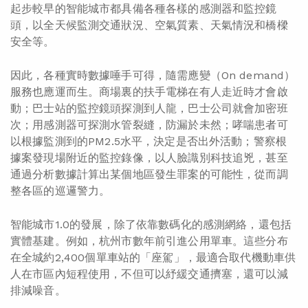
起步較早的智能城市都具備各種各樣的感測器和監控鏡
頭，以全天候監測交通狀況、空氣質素、天氣情況和橋樑
安全等。
因此，各種實時數據唾手可得，隨需應變（On demand）
服務也應運而生。商場裏的扶手電梯在有人走近時才會啟
動；巴士站的監控鏡頭探測到人龍，巴士公司就會加密班
次；用感測器可探測水管裂縫，防漏於未然；哮喘患者可
以根據監測到的PM2.5水平，決定是否出外活動；警察根
據案發現場附近的監控錄像，以人臉識別科技追兇，甚至
通過分析數據計算出某個地區發生罪案的可能性，從而調
整各區的巡邏警力。
智能城市1.0的發展，除了依靠數碼化的感測網絡，還包括
實體基建。例如，杭州市數年前引進公用單車。這些分布
在全城約2,400個單車站的「座駕」，最適合取代機動車供
人在市區內短程使用，不但可以紓緩交通擠塞，還可以減
排減噪音。