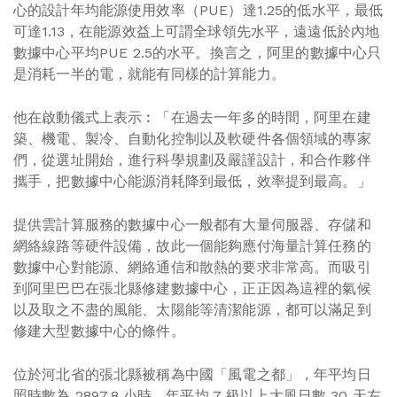
心的設計年均能源使用效率（PUE）達1.25的低水平，最低
可達1.13，在能源效益上可謂全球領先水平，遠遠低於內地
數據中心平均PUE 2.5的水平。換言之，阿里的數據中心只
是消耗一半的電，就能有同樣的計算能力。
他在啟動儀式上表示︰「在過去一年多的時間，阿里在建
築、機電、製冷、自動化控制以及軟硬件各個領域的專家
們，從選址開始，進行科學規劃及嚴謹設計，和合作夥伴
攜手，把數據中心能源消耗降到最低，效率提到最高。」
提供雲計算服務的數據中心一般都有大量伺服器、存儲和
網絡線路等硬件設備，故此一個能夠應付海量計算任務的
數據中心對能源、網絡通信和散熱的要求非常高。而吸引
到阿里巴巴在張北縣修建數據中心，正正因為這裡的氣候
以及取之不盡的風能、太陽能等清潔能源，都可以滿足到
修建大型數據中心的條件。
位於河北省的張北縣被稱為中國「風電之都」，年平均日
照時數為 2897.8 小時，年平均 7 級以上大風日數 30 天左