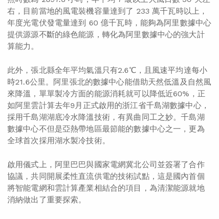
右，目前當地的風電裝機容量達到了 233 萬千瓦時以上，
年度光電伏發電量達到 60 億千瓦時，能夠為阿里數據中心
提供源源不斷的綠色能源，轉化為阿里數據中心的強大計
算能力。
此外，張北縣全年平均氣溫只有2.6℃，且風速平均達每小
時21.6公里。阿里張北的數據中心能借助天然低溫及自然風
來降溫，單單製冷方面的能源消耗就可以降低近60%，正
如
阿里雲計算去年9月正式啟用的浙江省千島湖數據中心
，
採用千島湖湖底冷水降溫技術，有異曲同工之妙。千島湖
數據中心不但是亞熱帶地區最節能的數據中心之一，更為
全球首次採用湖水製冷技術。
啟用儀式上，阿里巴巴與國家電網冀北公司並簽署了合作
協議，共同開展柔性直流供電的技術試點，這是國內首個
將智能電網和雲計算產業相結合的項目，為清潔能源就地
消納做出了重要探索。