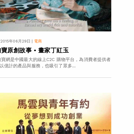
2015年06月29日
|
電商
淘寶原創故事 • 畫家丁紅玉
寶網是中國最大的線上C2C 購物平台，為消費者提供者
以億計的產品與服務，也吸引了眾多...