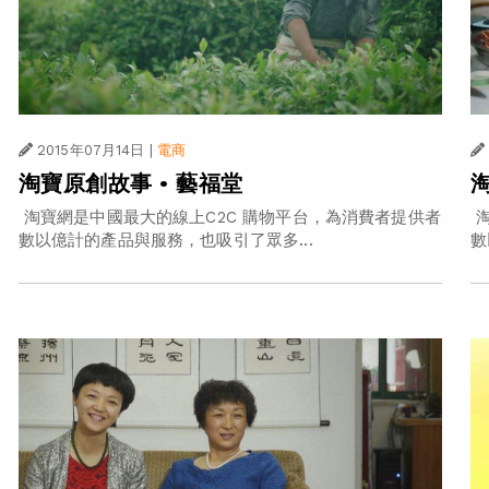
2015年07月14日
|
電商
淘寶原創故事 • 藝福堂
淘寶網是中國最大的線上C2C 購物平台，為消費者提供者
淘
數以億計的產品與服務，也吸引了眾多...
數