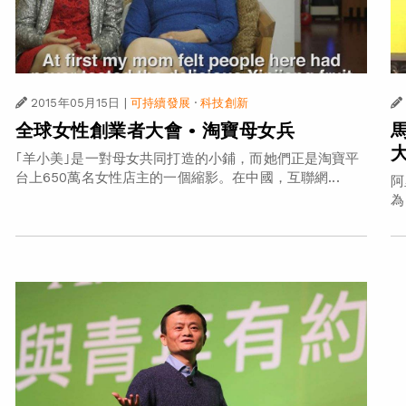
2015年05月15日
|
可持續發展
·
科技創新
全球女性創業者大會 • 淘寶母女兵
｢羊小美｣是一對母女共同打造的小鋪，而她們正是淘寶平
台上650萬名女性店主的一個縮影。在中國，互聯網...
阿
為