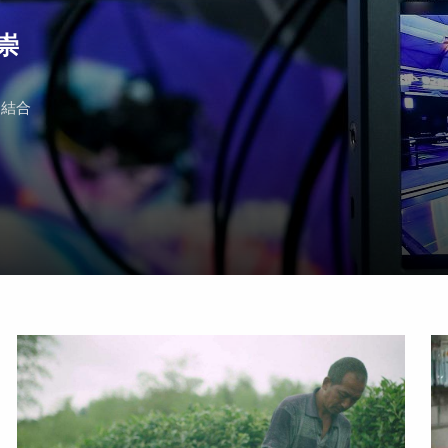
崇
，結合