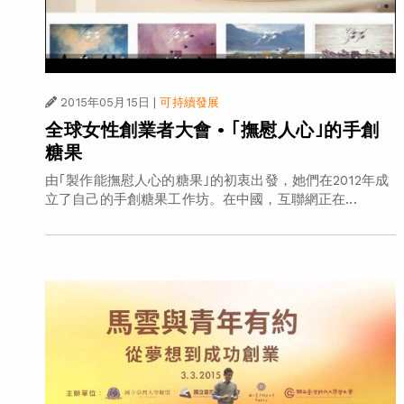
2015年05月15日
|
可持續發展
全球女性創業者大會 • ｢撫慰人心｣的手創
糖果
由｢製作能撫慰人心的糖果｣的初衷出發，她們在2012年成
立了自己的手創糖果工作坊。在中國，互聯網正在...