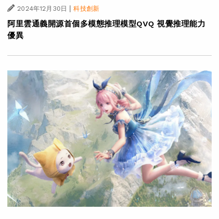
|
2024年12月30日
科技創新
阿里雲通義開源首個多模態推理模型QVQ 視覺推理能力
優異