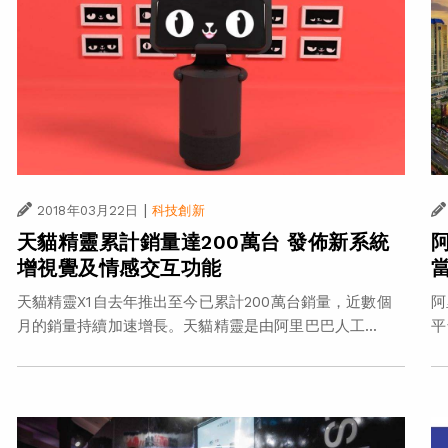
|
2018年03月22日
科技創新
天貓精靈累計銷量達200萬台 發佈新系統
增視覺及情感交互功能
天貓精靈X1自去年推出至今已累計200萬台銷量，近數個
阿
月的銷量持續加速增長。天貓精靈是由阿里巴巴人工...
平