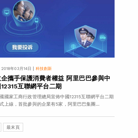
|
2018年03月14日
科技創新
政企攜手保護消費者權益 阿里巴巴參與中
國12315互聯網平台二期
國國家工商行政管理總局宣佈中國12315互聯網平台二期
式上線，首批參與的企業有5家，阿里巴巴集團...
最末頁