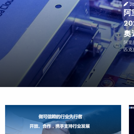
2
阿
2
奧
阿里
匹克