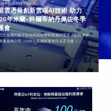
|
026年02月05日
科技創新
里雲憑藉創新雲端AI技術 助力
026年米蘭-科爾蒂納丹佩佐冬季
運會
巴巴集團的數字技術與智能骨幹業務阿里雲，正與奧林
廣播服務公司（OBS）及國際奧林匹克委員會（...