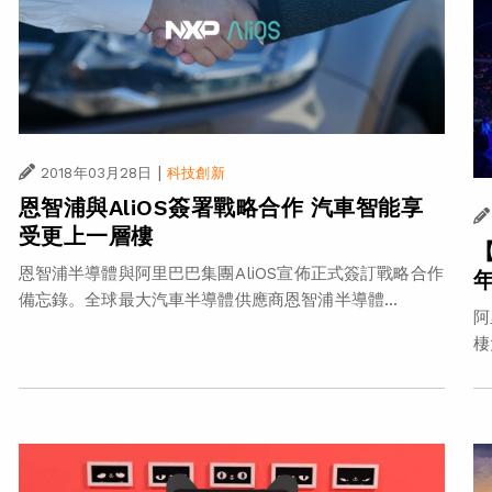
|
2018年03月28日
科技創新
恩智浦與AliOS簽署戰略合作 汽車智能享
受更上一層樓
恩智浦半導體與阿里巴巴集團AliOS宣佈正式簽訂戰略合作
備忘錄。全球最大汽車半導體供應商恩智浦半導體...
阿
棲