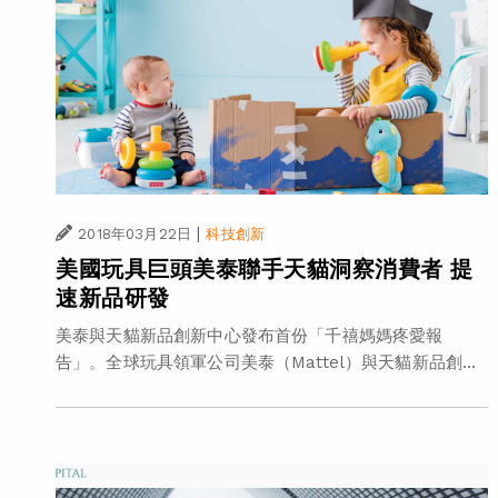
|
2018年03月22日
科技創新
美國玩具巨頭美泰聯手天貓洞察消費者 提
速新品研發
美泰與天貓新品創新中心發布首份「千禧媽媽疼愛報
告」。全球玩具領軍公司美泰（Mattel）與天貓新品創...