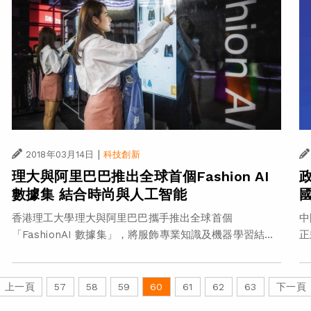
|
2018年03月14日
科技創新
理大與阿里巴巴推出全球首個Fashion AI
數據集 結合時尚與人工智能
香港理工大學理大與阿里巴巴攜手推出全球首個
中
「FashionAI 數據集」，將服飾專業知識及機器學習結...
正
上一頁
57
58
59
60
61
62
63
下一頁