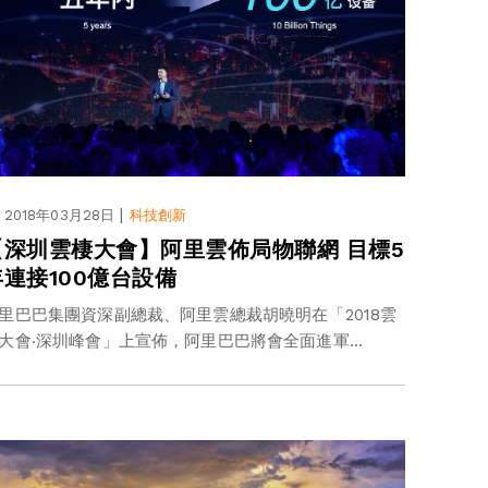
|
2018年03月28日
科技創新
【深圳雲棲大會】阿里雲佈局物聯網 目標5
年連接100億台設備
里巴巴集團資深副總裁、阿里雲總裁胡曉明在「2018雲
大會‧深圳峰會」上宣佈，阿里巴巴將會全面進軍...