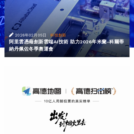
|
2026年02月05日
科技創新
阿里雲憑藉創新雲端AI技術 助力2026年米蘭-科爾蒂
納丹佩佐冬季奧運會