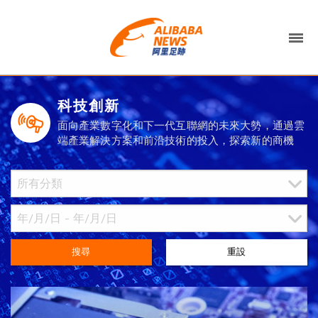
科技創新
面向產業數字化和下一代互聯網的未來大勢，通過雲
端產業解決方案和前沿技術的投入，探索新的商機
搜尋
重設