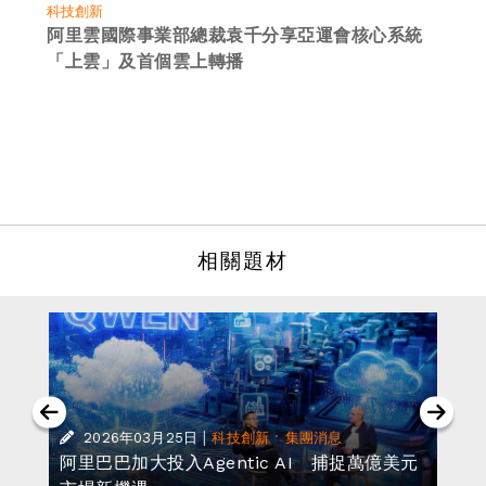
科技創新
阿里雲國際事業部總裁袁千分享亞運會核心系統
「上雲」及首個雲上轉播
相關題材
|
·
2026年03月25日
科技創新
集團消息
一
阿里巴巴加大投入Agentic AI 捕捉萬億美元