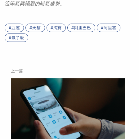
流
等
新
興議題的嶄
新趨勢。
亞運
天貓
淘寶
阿里巴巴
阿里雲
餓了麼
上一篇