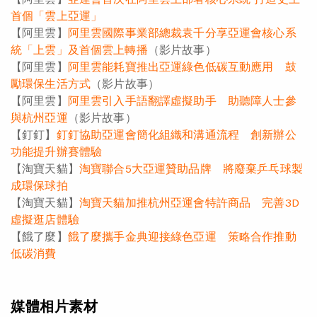
首個「雲上亞運」
【阿里雲】
阿里雲國際事業部總裁袁千分享亞運會核心系
統「上雲」及首個雲上轉播
（影片故事）
【阿里雲】
阿里雲能耗寶推出亞運綠色低碳互動應用 鼓
勵環保生活方式
（影片故事）
【阿里雲】
阿里雲引入手語翻譯虛擬助手 助聽障人士參
與杭州亞運
（影片故事）
【釘釘】
釘釘協助亞運會簡化組織和溝通流程 創新辦公
功能提升辦賽體驗
【淘寶天貓】
淘寶聯合5大亞運贊助品牌 將廢棄乒乓球製
成環保球拍
【淘寶天貓】
淘寶天貓加推杭州亞運會特許商品 完善3D
虛擬逛店體驗
【餓了麼】
餓了麼攜手金典迎接綠色亞運 策略合作推動
低碳消費
媒體相片素材