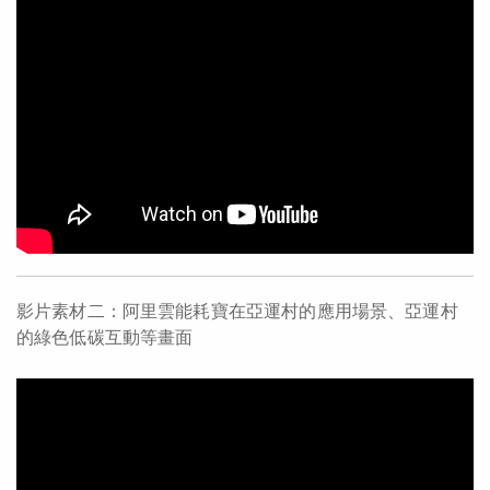
影片素材二：阿里雲能耗寶在亞運村的應用場景、亞運村
的綠色低碳互動等畫面