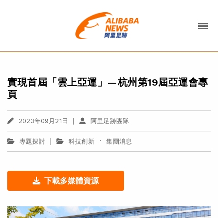
實現首屆「雲上亞運」—杭州第19屆亞運會專
頁
|
2023年09月21日
阿里足跡團隊
|
·
專題探討
科技創新
集團消息
下載多媒體資源