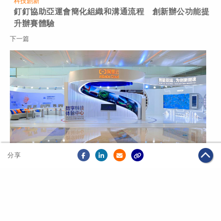
科技創新
釘釘協助亞運會簡化組織和溝通流程 創新辦公功能提
升辦賽體驗
下一篇
分享
2023年09月25日
科技創新
阿里雲國際事業部總裁袁千分享亞運會核心系統「上
雲」及首個雲上轉播