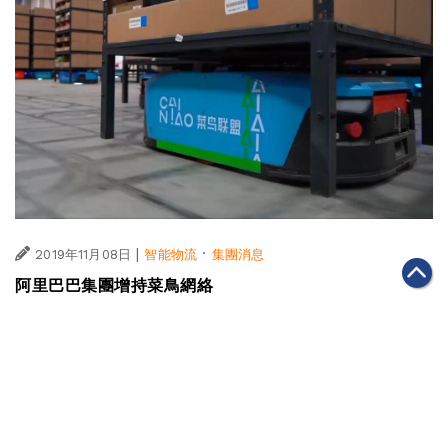
|
·
2019年11月08日
智能物流
集團消息
阿里巴巴集團增持菜鳥網絡
第一頁
上一頁
6
7
8
9
10
11
12
下一頁
最末頁