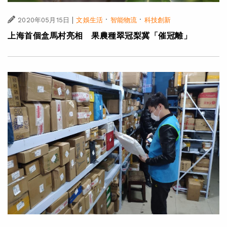
|
·
·
2020年05月15日
文娛生活
智能物流
科技創新
上海首個盒馬村亮相 果農種翠冠梨冀「催冠離」