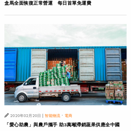
盒馬全面恢復正常營運 每日首單免運費
|
·
2020年02月20日
智能物流
電商
「愛心助農」與農戶攜手 助3萬噸滯銷蔬果供應全中國