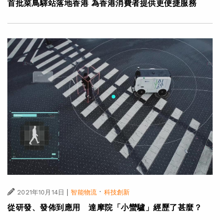
首批菜鳥驛站落地香港 為香港消費者提供更便捷服務
|
·
2021年10月14日
智能物流
科技創新
從研發、發佈到應用 達摩院「小蠻驢」經歷了甚麼？