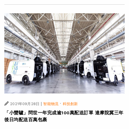
|
·
2021年09月28日
智能物流
科技創新
「小蠻驢」問世一年完成逾100萬配送訂單 達摩院冀三年
後日均配送百萬包裹