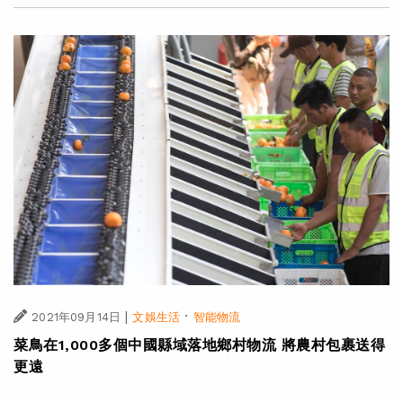
|
·
2021年09月14日
文娛生活
智能物流
菜鳥在1,000多個中國縣域落地鄉村物流 將農村包裹送得
更遠