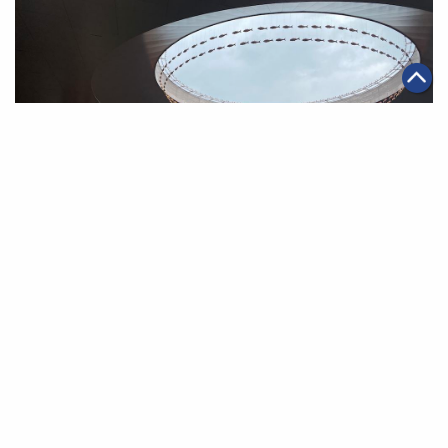
|
·
2021年06月11日
智能物流
科技創新
菜鳥將再投入1,000輛「小蠻驢」入駐校園和社區
第一頁
上一頁
2
3
4
5
6
7
8