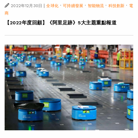
|
·
·
·
·
2022年12月30日
全球化
可持續發展
智能物流
科技創新
電
商
【2022年度回顧】《阿里足跡》5大主題重點報道