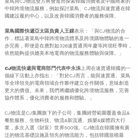
菜鳥與CJ物流雙方將會進而探索韓國消費者及中國商家的
中韓跨境物流服務，例如探討菜鳥、CJ物流與速賣通在韓
國建設履約中心，以及改善韓國消費者的服務保障。
菜鳥國際快遞亞太區負責人王錁
表示：「與CJ物流的合
作，標誌著菜鳥中韓跨境物流體系及跨境購物體驗的進一
步完善，即便是在應對如328速賣通周年慶等跨境旺季時，
依然能夠提供媲美本地電商的物流服務體驗與保障。」
CJ
物流快遞與電商部門代表申永洙
上周在速賣通韓國的一
個線下活動上亦指出：「對於CJ而言，能與速賣通、菜鳥
等全球領先的電商領域合作夥伴建立合作關係，意味創造
更大的價值。未來，我們將繼續優化跨境物流服務，完善
協作體系，優化消費者的服務和體驗。」
CJ物流是CJ集團旗下的子公司，集團經營範圍覆蓋食品&
餐飲服務、生物科技、物流&新流通、娛樂&媒體四大行
業，多次入選《財富》世界500強。CJ物流在韓國擁有廣
泛的物流基礎設施及領先的物流能力，包括韓國規模最