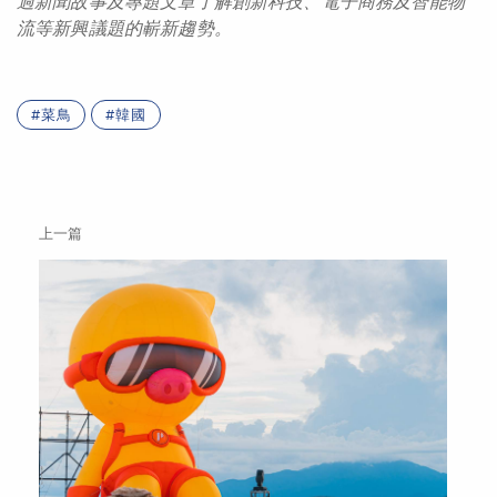
過
新聞
故事
及
專題
文章了解創新
科技
、
電子商務
及智能物
流
等
新
興議題的嶄
新趨勢。
菜鳥
韓國
上一篇