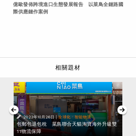
億歐發佈跨境進口生態發展報告 以菜鳥全鏈路國
際供應鏈作案例
相關題材
·
|
·
2023年10月26日
全球化
智能物流
包郵包退包稅 菜鳥聯合天貓淘寶海外升級雙
11物流保障