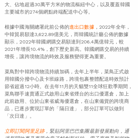
大、佔地超過30萬平方米的物流樞紐中心，以及覆蓋韓國
主要城市的274個網點終端配送中心等。
根據中國海關總署此前公佈的
進出口數據
，2022年全年，
中韓貿易額達3,622.89億美元，而韓國統計廳公佈的數據
顯示，2022年韓國網購交易額達到206.4萬億韓元，較
2021年增長10.4%，創下歷史新高。韓國網購交易的持續
增長，讓跨境物流的時效及服務變得更為重要。
菜鳥對中韓跨境物流持續加碼，去年上半年，菜鳥正式啟
用韓國分撥中心及卡班線路，跨境包裹整體配送時效預計
節省超過12小時。在去年11月的天貓雙11全球狂歡季期間，
菜鳥聯手速賣通正式啟用山東省煙台的出口優選倉，加上
此前啟用、位於山東省威海優選倉，在山東備貨的跨境商
品，已逐步實現訂單的「隔日達」，部分訂單可以做到
「次日達」。
立即訂閱阿里足
跡
，緊貼阿里巴巴集團最新發展動向，通