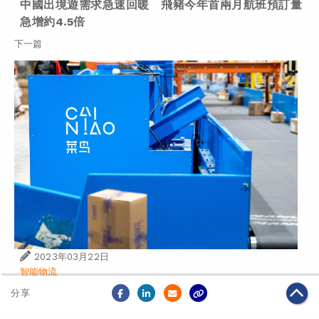
中國出境遊需求急速回暖 飛豬今年首兩月航班預訂量
急增約4.5倍
下一篇
2023年03月22日
智能物流
億歐發佈跨境進口生態發展報告 以菜鳥全鏈路國際供
分享
應鏈作案例