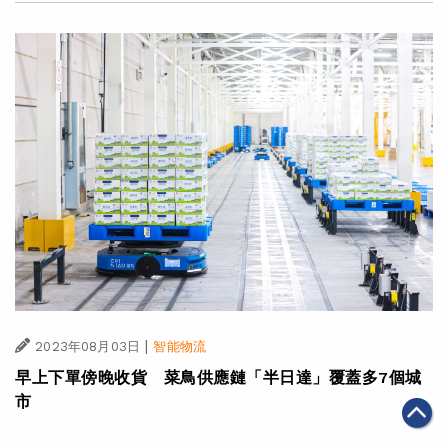
|
2023年08月03日
智能物流
早上下單傍晚收貨 菜鳥供應鏈「半日達」覆蓋多7個城
市