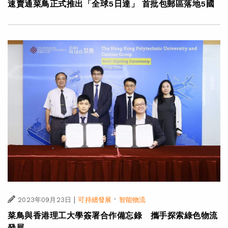
速賣通菜鳥正式推出「全球5日達」 首批包郵區落地5國
|
·
2023年09月23日
可持續發展
智能物流
菜鳥與香港理工大學簽署合作備忘錄 攜手探索綠色物流
發展