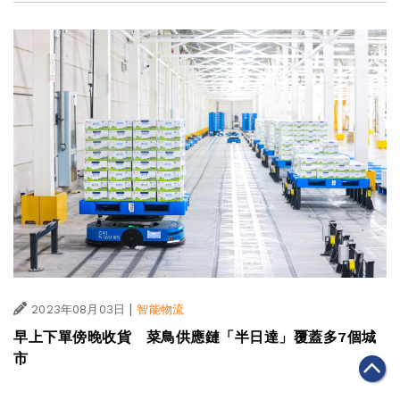
|
2023年08月03日
智能物流
早上下單傍晚收貨 菜鳥供應鏈「半日達」覆蓋多7個城
市