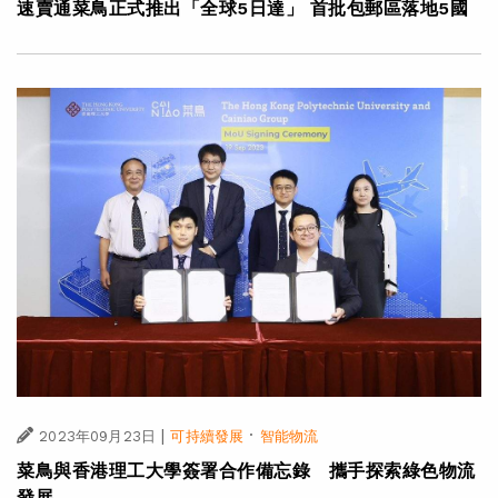
速賣通菜鳥正式推出「全球5日達」 首批包郵區落地5國
|
·
2023年09月23日
可持續發展
智能物流
菜鳥與香港理工大學簽署合作備忘錄 攜手探索綠色物流
發展