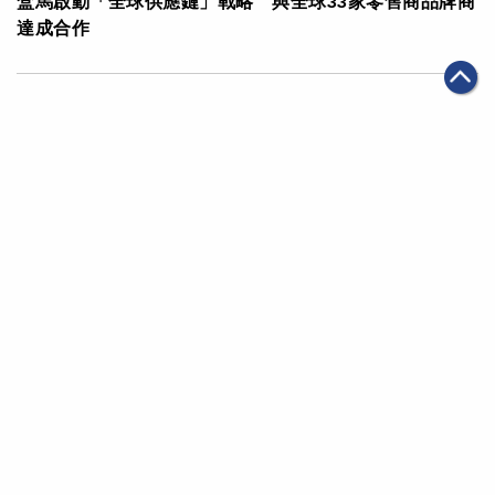
盒馬啟動「全球供應鏈」戰略 與全球33家零售商品牌商
達成合作
|
2023年05月08日
全球化
2023阿里巴巴全球大學生數字商業挑戰賽總決賽揭盅