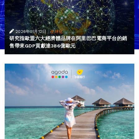
|
2026年01月12日
全球化
研究指歐盟六大經濟體品牌在阿里巴巴電商平台的銷
售帶來GDP貢獻達386億歐元