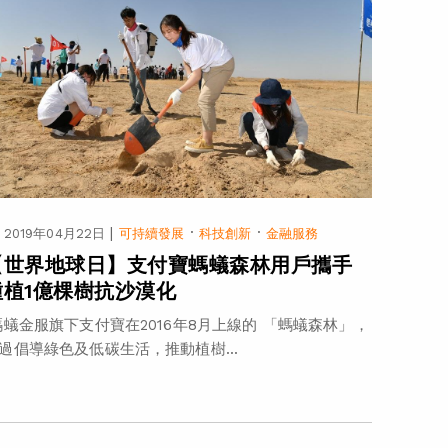
|
·
·
2019年04月22日
可持續發展
科技創新
金融服務
【世界地球日】支付寶螞蟻森林用戶攜手
種植1億棵樹抗沙漠化
蟻金服旗下支付寶在2016年8月上線的 「螞蟻森林」，
過倡導綠色及低碳生活，推動植樹...