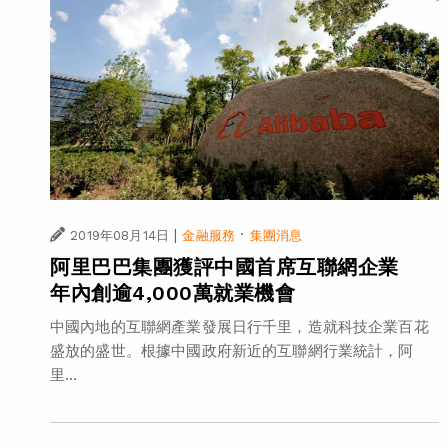
|
·
2019年08月14日
金融服務
集團消息
阿里巴巴集團獲評中國首席互聯網企業
年內創逾4,000萬就業機會
中國內地的互聯網產業發展日行千里，造就科技企業百花
盛放的盛世。根據中國政府新近的互聯網行業統計，阿
里...