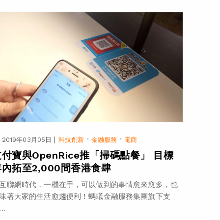
|
·
·
2019年03月05日
科技創新
金融服務
電商
支付寶與OpenRice推「掃碼點餐」 目標
年內拓至2,000間香港食肆
互聯網時代，一機在手，可以做到的事情愈來愈多，也
味著大家的生活愈趨便利！螞蟻金融服務集團旗下支
..