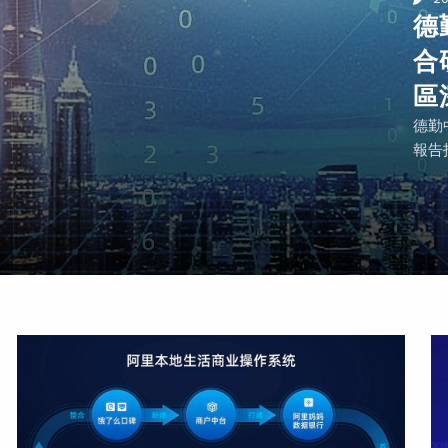
德
合
區
德勤
報告