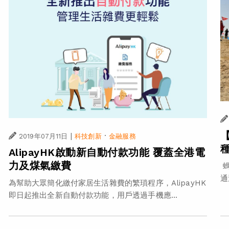
|
·
2019年07月11日
科技創新
金融服務
AlipayHK啟動新自動付款功能 覆蓋全港電
力及煤氣繳費
螞
通
為幫助大眾簡化繳付家居生活雜費的繁瑣程序，AlipayHK
即日起推出全新自動付款功能，用戶透過手機應...