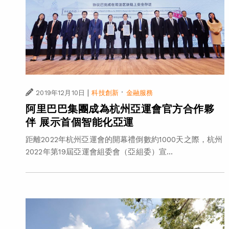
|
·
2019年12月10日
科技創新
金融服務
阿里巴巴集團成為杭州亞運會官方合作夥
伴 展示首個智能化亞運
距離2022年杭州亞運會的開幕禮倒數約1000天之際，杭州
2022年第19屆亞運會組委會（亞組委）宣...