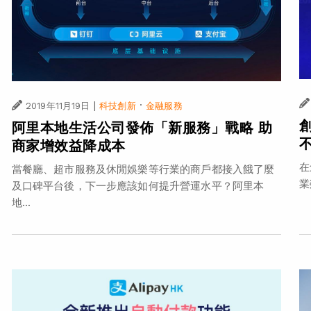
|
·
2019年11月19日
科技創新
金融服務
阿里本地生活公司發佈「新服務」戰略 助
商家增效益降成本
在
當餐廳、超市服務及休閒娛樂等行業的商戶都接入餓了麼
業
及口碑平台後，下一步應該如何提升營運水平？阿里本
地...