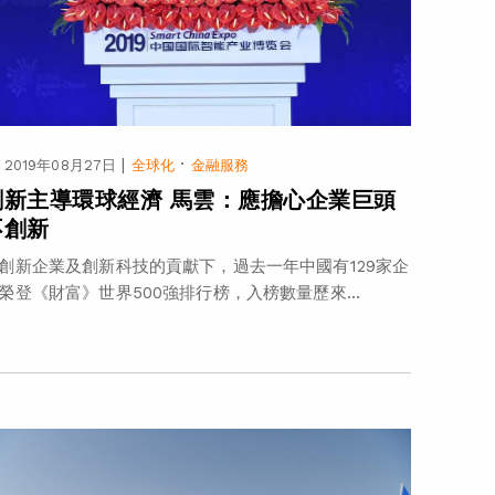
|
·
2019年08月27日
全球化
金融服務
創新主導環球經濟 馬雲：應擔心企業巨頭
不創新
創新企業及創新科技的貢獻下，過去一年中國有129家企
榮登《財富》世界500強排行榜，入榜數量歷來...