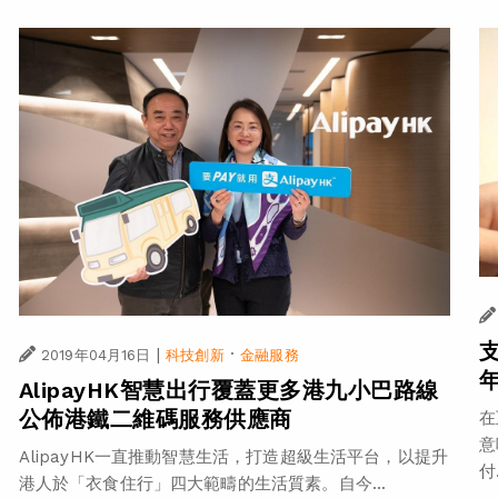
|
·
2019年04月16日
科技創新
金融服務
AlipayHK智慧出行覆蓋更多港九小巴路線
公佈港鐵二維碼服務供應商
在
意
AlipayHK一直推動智慧生活，打造超級生活平台，以提升
付.
港人於「衣食住行」四大範疇的生活質素。自今...