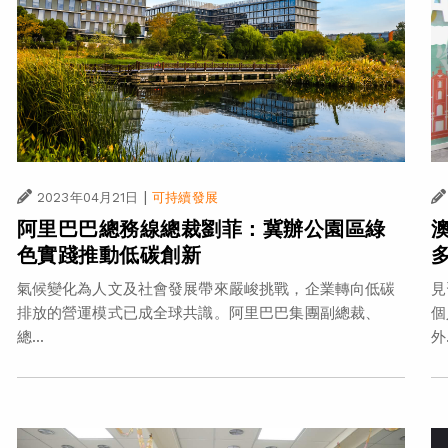
|
2023年04月21日
可持續發展
阿里巴巴總務線總裁劉菲：冀辦公園區綠
色實踐推動低碳創新
氣候變化為人文及社會發展帶來嚴峻挑戰，企業轉向低碳
見
排放的營運模式已成全球共識。阿里巴巴集團副總裁、
個
總...
外.