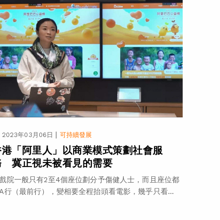
|
2023年03月06日
可持續發展
香港「阿里人」以商業模式策劃社會服
務 冀正視未被看見的需要
戲院一般只有2至4個座位劃分予傷健人士，而且座位都
A行（最前行），變相要全程抬頭看電影，幾乎只看...