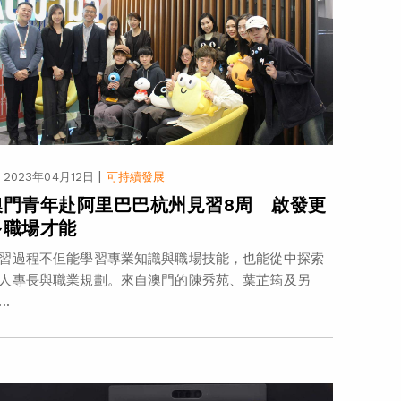
|
2023年04月12日
可持續發展
澳門青年赴阿里巴巴杭州見習8周 啟發更
多職場才能
習過程不但能學習專業知識與職場技能，也能從中探索
人專長與職業規劃。來自澳門的陳秀苑、葉芷筠及另
..