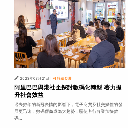
|
2023年03月21日
可持續發展
阿里巴巴與港社企探討數碼化轉型 著力提
升社會效益
過去數年的新冠疫情的影響下，電子商貿及社交媒體的發
展更迅速，數碼營商成為大趨勢，驅使各行各業加快數
碼...