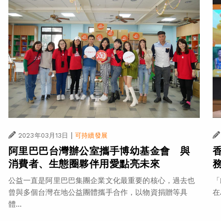
|
2023年03月13日
可持續發展
阿里巴巴台灣辦公室攜手博幼基金會 與
消費者、生態圈夥伴用愛點亮未來
「
公益一直是阿里巴巴集團企業文化最重要的核心，過去也
在
曾與多個台灣在地公益團體攜手合作，以物資捐贈等具
體...