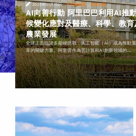
|
·
2025年01月15日
可持續發展
科技創新
AI向善行動 阿里巴巴利用AI推
候變化應對及醫療、科學、教育
農業發展
全球正面臨諸多嚴峻挑戰，人工智能（AI）成為推動
革的關鍵力量。阿里雲作為雲計算和AI創新領域的...