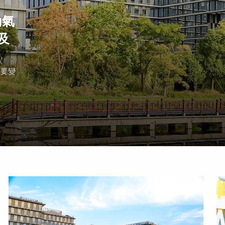
動氣
及
重要變