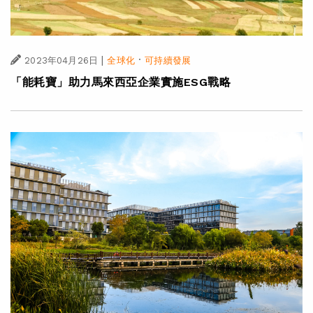
|
·
2023年04月26日
全球化
可持續發展
「能耗寶」助力馬來西亞企業實施ESG戰略