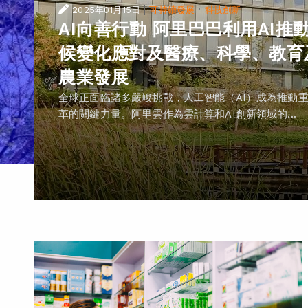
|
·
2025年01月15日
可持續發展
科技創新
AI向善行動 阿里巴巴利用AI推
候變化應對及醫療、科學、教育
農業發展
全球正面臨諸多嚴峻挑戰，人工智能（AI）成為推動
革的關鍵力量。阿里雲作為雲計算和AI創新領域的...