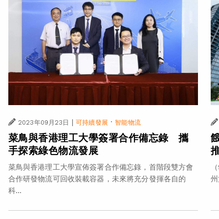
|
·
2023年09月23日
可持續發展
智能物流
菜鳥與香港理工大學簽署合作備忘錄 攜
手探索綠色物流發展
菜鳥與香港理工大學宣佈簽署合作備忘錄，首階段雙方會
（
合作研發物流可回收裝載容器，未來將充分發揮各自的
州
科...