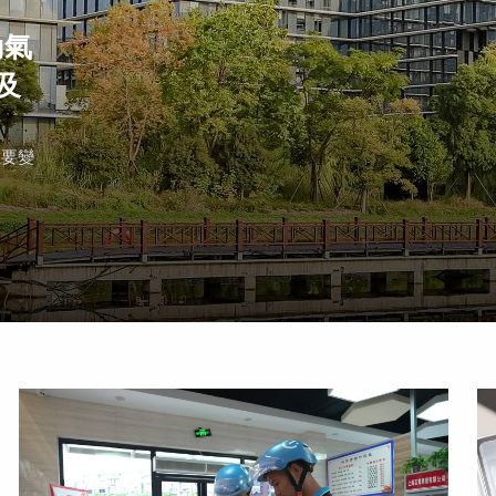
動氣
及
重要變