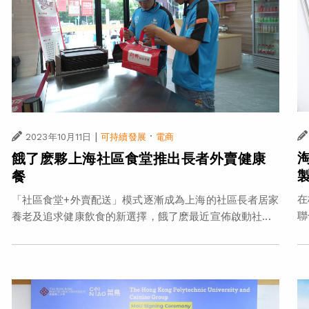
|
·
2023年10月11日
可持續發展
電商
餓了麽夥上海社區食堂推出長者外賣健康
餐
在
「社區食堂+外賣配送」模式逐漸成為上海的社區長者居家
聯
養老及追求健康飲食的新選擇，餓了麽最近宣佈啟動社...