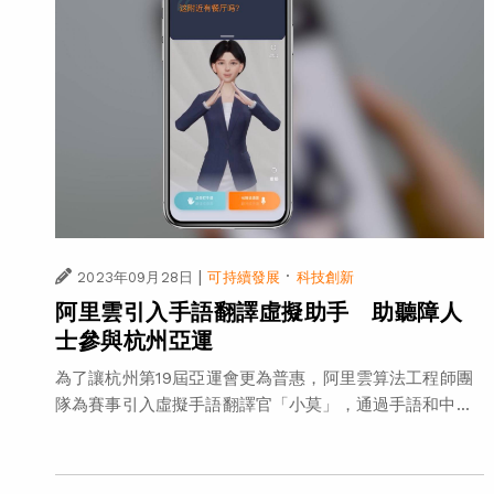
|
·
2023年09月28日
可持續發展
科技創新
阿里雲引入手語翻譯虛擬助手 助聽障人
士參與杭州亞運
為了讓杭州第19屆亞運會更為普惠，阿里雲算法工程師團
隊為賽事引入虛擬手語翻譯官「小莫」，通過手語和中...