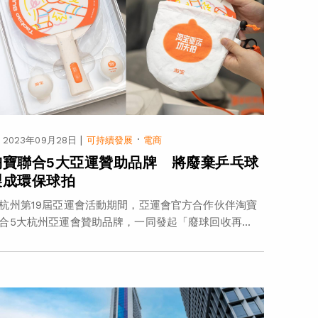
|
·
2023年09月28日
可持續發展
電商
淘寶聯合5大亞運贊助品牌 將廢棄乒乓球
製成環保球拍
杭州第19屆亞運會活動期間，亞運會官方合作伙伴淘寶
合5大杭州亞運會贊助品牌，一同發起「廢球回收再...