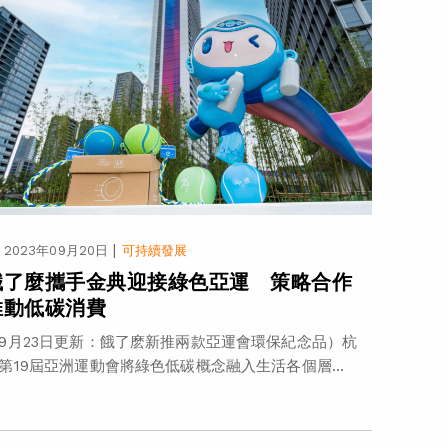
|
2023年09月20日
可持續發展
餓了麼攜手金典迎接綠色亞運 策略合作
推動低碳消費
9月23日更新：餓了麽新推兩款亞運會環保紀念品）杭
第19屆亞洲運動會將綠色低碳概念融入生活各個層...