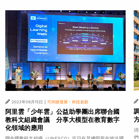
|
·
2023年09月15日
可持續發展
科技創新
阿里雲「少年雲」公益助學團出席聯合國
教科文組織會議 分享大模型在教育數字
化領域的應用
消
們
聯合國教科文組織（UNESCO）近日在其總部所在地法國