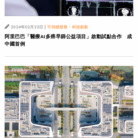
|
·
2024年02月23日
可持續發展
科技創新
阿里巴巴「醫療AI多癌早篩公益項目」啟動試點合作 成
中國首例