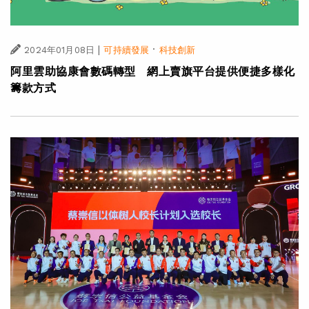
|
·
2024年01月08日
可持續發展
科技創新
阿里雲助協康會數碼轉型 網上賣旗平台提供便捷多樣化
籌款方式